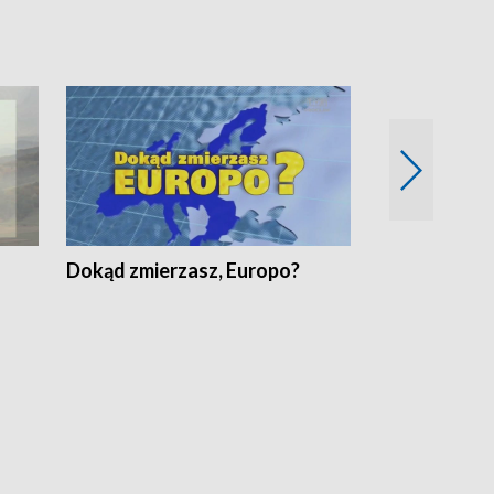
Dokąd zmierzasz, Europo?
Fakty Komen