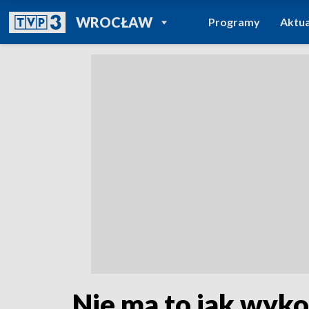
POWRÓT DO
WROCŁAW
Programy
Aktua
TVP REGIONY
Nie ma to jak wy