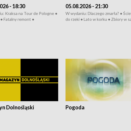
026 - 18:30
05.08.2026 - 21:30
u: Kraksa na Tour de Pologne ●
W wydaniu: Dlaczego zmarła? ● Ściek
● Fatalny remont ●
do rzeki ● Lato w korku ● Zbiory w 
zowane osiedle ● Kosztowna
● Senior za kółkiem ● Złoto dla...
ypa ● Pociągiem na lotnisko ●
cierpiwych ● Mrożonki dla zwierząt
ka ● Refektarz do remontu ●
pałów
n Dolnośląski
Pogoda