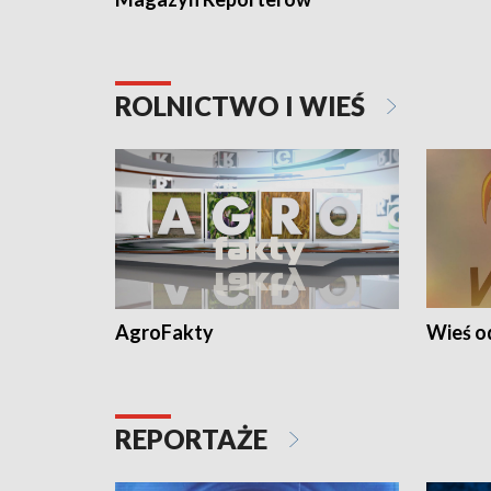
ROLNICTWO I WIEŚ
AgroFakty
Wieś 
REPORTAŻE