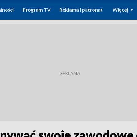
lności
Program TV
Reklama i patronat
Więcej
konywać swoje zawodowe