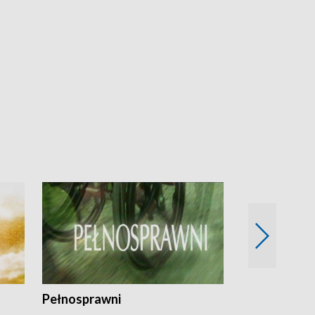
Pełnosprawni
Bezpieczny 