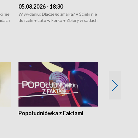
05.08.2026 - 18:30
04.08.2026 - 
i nie
W wydaniu: Dlaczego zmarła? ● Ścieki nie
W wydaniu: Nożo
sadach
do rzeki ● Lato w korku ● Zbiory w sadach
Zarzuty dla Norb
● Senior za kółkiem ● Złoto dla...
obwodnicy ● Mili
cierpiwych ● Mrożonki dla zwierząt
Oddział jak nowy
● Inkubator w og
pacjent ● Trzeba
Popołudniówka z Faktami
Z Unią na Ty