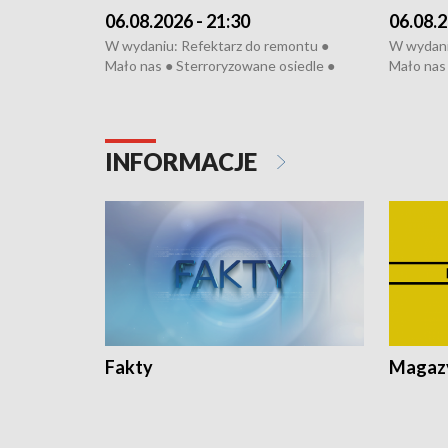
06.08.2026 - 21:30
06.08.2
W wydaniu: Refektarz do remontu ●
W wydani
Mało nas ● Sterroryzowane osiedle ●
Mało nas 
Fatalny remont ● Kosztowna ptasia grypa
Sterrory
● Nowa Ruska ● Pociągiem na lotnisko ●
ptasia gr
Koniec upałów ● Kraksa na Tour de
Nowa Rus
Pologne
Koniec u
INFORMACJE
Fakty
Magazy