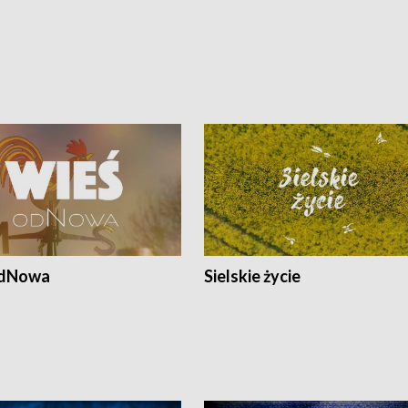
odNowa
Sielskie życie