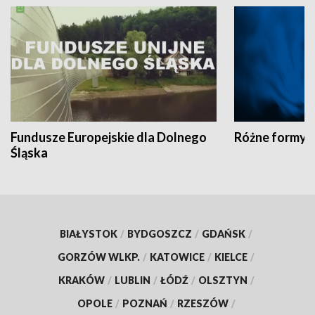
Fundusze Europejskie dla Dolnego
Różne formy t
Śląska
BIAŁYSTOK
/
BYDGOSZCZ
/
GDAŃSK
/
GORZÓW WLKP.
/
KATOWICE
/
KIELCE
/
KRAKÓW
/
LUBLIN
/
ŁÓDŹ
/
OLSZTYN
/
OPOLE
/
POZNAŃ
/
RZESZÓW
/