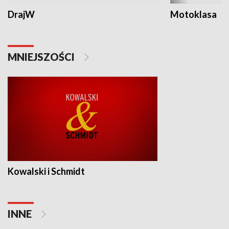
DrajW
Motoklasa
MNIEJSZOŚCI
Kowalski i Schmidt
INNE