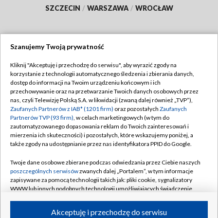
SZCZECIN
/
WARSZAWA
/
WROCŁAW
Szanujemy Twoją prywatność
Dołącz do nas:
Kliknij "Akceptuję i przechodzę do serwisu", aby wyrazić zgody na
korzystanie z technologii automatycznego śledzenia i zbierania danych,
TVP
dostęp do informacji na Twoim urządzeniu końcowym i ich
Abonament TVP
przechowywanie oraz na przetwarzanie Twoich danych osobowych przez
Regulamin TVP
nas, czyli Telewizję Polską S.A. w likwidacji (zwaną dalej również „TVP”),
Emisja w TVP
Polityka prywatności
Zaufanych Partnerów z IAB* (1201 firm)
oraz pozostałych
Zaufanych
Partnerów TVP (93 firm)
, w celach marketingowych (w tym do
Centrum informacji TVP
Moje zgody
zautomatyzowanego dopasowania reklam do Twoich zainteresowań i
mierzenia ich skuteczności) i pozostałych, które wskazujemy poniżej, a
Naziemna Telewizja Cyfrowa
Pomoc
także zgody na udostępnianie przez nas identyfikatora PPID do Google.
Sklep TVP
Biuro reklamy
Twoje dane osobowe zbierane podczas odwiedzania przez Ciebie naszych
Rada Programowa
Kontakt
poszczególnych serwisów
zwanych dalej „Portalem”, w tym informacje
zapisywane za pomocą technologii takich jak: pliki cookie, sygnalizatory
System NOS
WWW lub innych podobnych technologii umożliwiających świadczenie
dopasowanych i bezpiecznych usług, personalizację treści oraz reklam,
Informacje o nadawcy
Kanały
udostępnianie funkcji mediów społecznościowych oraz analizowanie
Akceptuję i przechodzę do serwisu
ruchu w Internecie.
Program dla prasy