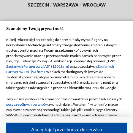
SZCZECIN
/
WARSZAWA
/
WROCŁAW
Szanujemy Twoją prywatność
Dołącz do nas:
Kliknij "Akceptuję i przechodzę do serwisu", aby wyrazić zgody na
korzystanie z technologii automatycznego śledzenia i zbierania danych,
TVP
dostęp do informacji na Twoim urządzeniu końcowym i ich
Abonament TVP
przechowywanie oraz na przetwarzanie Twoich danych osobowych przez
Regulamin TVP
nas, czyli Telewizję Polską S.A. w likwidacji (zwaną dalej również „TVP”),
Emisja w TVP
Polityka prywatności
Zaufanych Partnerów z IAB* (1201 firm)
oraz pozostałych
Zaufanych
Partnerów TVP (93 firm)
, w celach marketingowych (w tym do
Centrum informacji TVP
Moje zgody
zautomatyzowanego dopasowania reklam do Twoich zainteresowań i
mierzenia ich skuteczności) i pozostałych, które wskazujemy poniżej, a
Naziemna Telewizja Cyfrowa
Pomoc
także zgody na udostępnianie przez nas identyfikatora PPID do Google.
Sklep TVP
Biuro reklamy
Twoje dane osobowe zbierane podczas odwiedzania przez Ciebie naszych
Rada Programowa
Kontakt
poszczególnych serwisów
zwanych dalej „Portalem”, w tym informacje
zapisywane za pomocą technologii takich jak: pliki cookie, sygnalizatory
System NOS
WWW lub innych podobnych technologii umożliwiających świadczenie
dopasowanych i bezpiecznych usług, personalizację treści oraz reklam,
Informacje o nadawcy
Kanały
udostępnianie funkcji mediów społecznościowych oraz analizowanie
Akceptuję i przechodzę do serwisu
ruchu w Internecie.
Program dla prasy