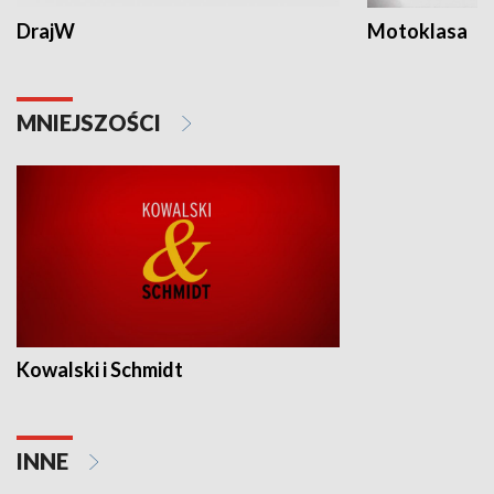
DrajW
Motoklasa
MNIEJSZOŚCI
Kowalski i Schmidt
INNE