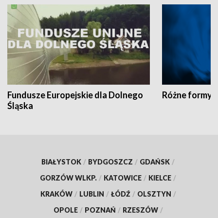
Fundusze Europejskie dla Dolnego
Różne formy t
Śląska
BIAŁYSTOK
/
BYDGOSZCZ
/
GDAŃSK
/
GORZÓW WLKP.
/
KATOWICE
/
KIELCE
/
KRAKÓW
/
LUBLIN
/
ŁÓDŹ
/
OLSZTYN
/
OPOLE
/
POZNAŃ
/
RZESZÓW
/