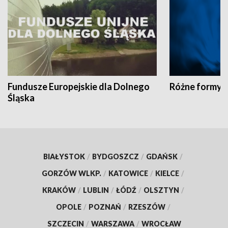
Fundusze Europejskie dla Dolnego
Różne formy t
Śląska
BIAŁYSTOK
/
BYDGOSZCZ
/
GDAŃSK
/
GORZÓW WLKP.
/
KATOWICE
/
KIELCE
/
KRAKÓW
/
LUBLIN
/
ŁÓDŹ
/
OLSZTYN
/
OPOLE
/
POZNAŃ
/
RZESZÓW
/
SZCZECIN
/
WARSZAWA
/
WROCŁAW