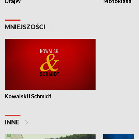
DrajW
Motoklasa
MNIEJSZOŚCI
Kowalski i Schmidt
INNE