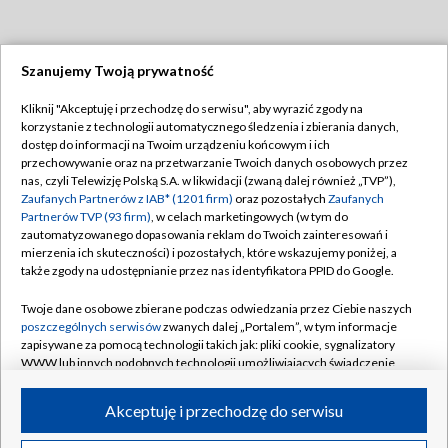
Szanujemy Twoją prywatność
Dołącz do nas:
Kliknij "Akceptuję i przechodzę do serwisu", aby wyrazić zgody na
korzystanie z technologii automatycznego śledzenia i zbierania danych,
TVP
dostęp do informacji na Twoim urządzeniu końcowym i ich
Abonament TVP
przechowywanie oraz na przetwarzanie Twoich danych osobowych przez
Regulamin TVP
nas, czyli Telewizję Polską S.A. w likwidacji (zwaną dalej również „TVP”),
Emisja w TVP
Polityka prywatności
Zaufanych Partnerów z IAB* (1201 firm)
oraz pozostałych
Zaufanych
Partnerów TVP (93 firm)
, w celach marketingowych (w tym do
Centrum informacji TVP
Moje zgody
zautomatyzowanego dopasowania reklam do Twoich zainteresowań i
mierzenia ich skuteczności) i pozostałych, które wskazujemy poniżej, a
Naziemna Telewizja Cyfrowa
Pomoc
także zgody na udostępnianie przez nas identyfikatora PPID do Google.
Sklep TVP
Biuro reklamy
Twoje dane osobowe zbierane podczas odwiedzania przez Ciebie naszych
Rada Programowa
Kontakt
poszczególnych serwisów
zwanych dalej „Portalem”, w tym informacje
zapisywane za pomocą technologii takich jak: pliki cookie, sygnalizatory
System NOS
WWW lub innych podobnych technologii umożliwiających świadczenie
dopasowanych i bezpiecznych usług, personalizację treści oraz reklam,
Informacje o nadawcy
Kanały
udostępnianie funkcji mediów społecznościowych oraz analizowanie
Akceptuję i przechodzę do serwisu
ruchu w Internecie.
Program dla prasy
©2026 Telewizja Polska S.A. w likwidacji