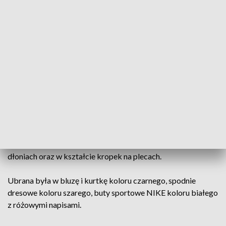
w tej sprawie w każdej jednostce Policji na terenie
kraju.
Zaginiona to
Maja Boniek
, urodzona 4 maja 2010 roku w
Miliczu, zamieszkała w miejscowości Stara Huta w gminie
Krośnice w powiecie milickim.
Rysopis
:
wiek z wyglądu 15 lat, wzrost około 151-155
centymetrów, szczupłej, smukłej budowy ciała, włosy
ciemne, oczy koloru zielonego.
Znaki szczególne:
tatuaże w kształcie literek na obu
dłoniach oraz w kształcie kropek na plecach.
Ubrana była w bluzę i kurtkę koloru czarnego, spodnie
dresowe koloru szarego, buty sportowe NIKE koloru białego
z różowymi napisami.