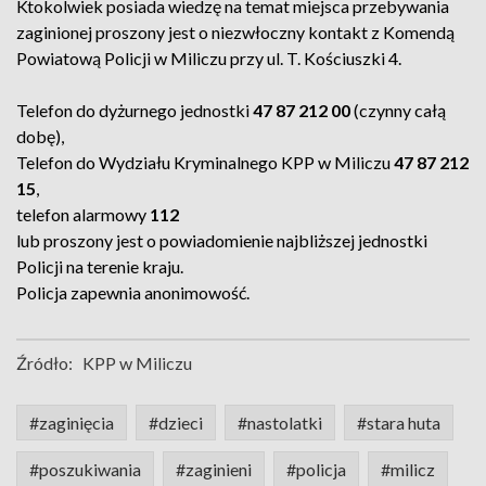
Ktokolwiek posiada wiedzę na temat miejsca przebywania
zaginionej proszony jest o niezwłoczny kontakt z Komendą
Powiatową Policji w Miliczu przy ul. T. Kościuszki 4.
Telefon do dyżurnego jednostki
47 87 212 00
(czynny całą
dobę),
Telefon do Wydziału Kryminalnego KPP w Miliczu
47 87 212
15
,
telefon alarmowy
112
lub proszony jest o powiadomienie najbliższej jednostki
Policji na terenie kraju.
Policja zapewnia anonimowość.
Źródło:
KPP w Miliczu
#zaginięcia
#dzieci
#nastolatki
#stara huta
#poszukiwania
#zaginieni
#policja
#milicz