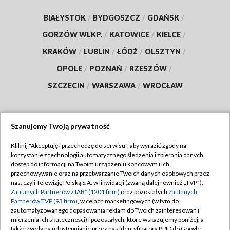
BIAŁYSTOK
/
BYDGOSZCZ
/
GDAŃSK
/
GORZÓW WLKP.
/
KATOWICE
/
KIELCE
/
KRAKÓW
/
LUBLIN
/
ŁÓDŹ
/
OLSZTYN
/
OPOLE
/
POZNAŃ
/
RZESZÓW
/
SZCZECIN
/
WARSZAWA
/
WROCŁAW
Szanujemy Twoją prywatność
Dołącz do nas:
Kliknij "Akceptuję i przechodzę do serwisu", aby wyrazić zgody na
korzystanie z technologii automatycznego śledzenia i zbierania danych,
TVP
dostęp do informacji na Twoim urządzeniu końcowym i ich
Abonament TVP
przechowywanie oraz na przetwarzanie Twoich danych osobowych przez
Regulamin TVP
nas, czyli Telewizję Polską S.A. w likwidacji (zwaną dalej również „TVP”),
Emisja w TVP
Polityka prywatności
Zaufanych Partnerów z IAB* (1201 firm)
oraz pozostałych
Zaufanych
Partnerów TVP (93 firm)
, w celach marketingowych (w tym do
Centrum informacji TVP
Moje zgody
zautomatyzowanego dopasowania reklam do Twoich zainteresowań i
mierzenia ich skuteczności) i pozostałych, które wskazujemy poniżej, a
Naziemna Telewizja Cyfrowa
Pomoc
także zgody na udostępnianie przez nas identyfikatora PPID do Google.