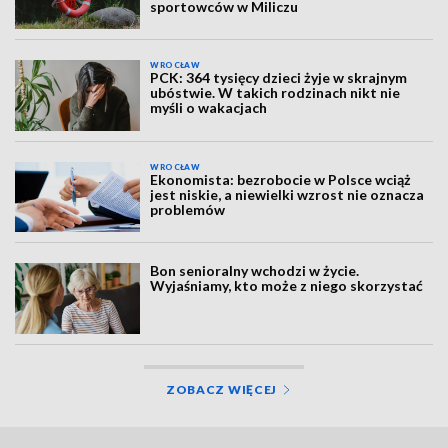
sportowców w Miliczu
WROCŁAW
PCK: 364 tysięcy dzieci żyje w skrajnym
ubóstwie. W takich rodzinach nikt nie
myśli o wakacjach
WROCŁAW
Ekonomista: bezrobocie w Polsce wciąż
jest niskie, a niewielki wzrost nie oznacza
problemów
Bon senioralny wchodzi w życie.
Wyjaśniamy, kto może z niego skorzystać
ZOBACZ WIĘCEJ