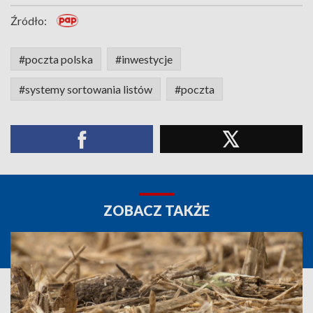
Źródło:
#poczta polska
#inwestycje
#systemy sortowania listów
#poczta
ZOBACZ TAKŻE