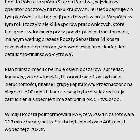
Poczta Polska to spółka Skarbu Państwa, największy
operator pocztowy na rynku krajowym. Jej sieć obejmuje 7,6
tys. placówek, filii i agencji pocztowych w kraju. W spółce w
tym roku toczyło się kilka sporów pracowniczych, które
łączą się z wdrażanym przez pocztę planem transformacji,
mającym według prezesa Poczty Sebastiana Mikosza
przekształcić operatora „w nowoczesną firmę kuriersko-
detaliczno-finansowo-cyfrową”.
Plan transformacji obejmuje osiem obszarów: sprzedaż,
logistykę, zasoby ludzkie, IT, organizację i zarządzanie,
nieruchomości, finanse i grupę kapitałową. Przeznaczono na
niego ok. 500 mln zł. Jego częścią była również redukcja
zatrudnienia. Obecnie firma zatrudnia ok. 51 tys. osób.
W maju Poczta poinformowała PAP, że w 2024 r. zanotowała
213 mln zł straty netto. Strata była mniejsza o 408 mln zł
wobec tej z 2023 r.