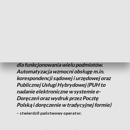
mają obsługiwać listy standardowe oraz przesyłki do 2 kg.
System ma być dopełniony liniami optycznego
rozpoznawania znaków (OCR), które pozwolą na rejestrację
danych na przesyłkach.
Choć liczba listów w obiegu
systematycznie spada, ich szybkie i
skuteczne doręczanie pozostaje kluczowe
dla funkcjonowania wielu podmiotów.
Automatyzacja wzmocni obsługę m.in.
korespondencji sądowej i urzędowej oraz
Publicznej Usługi Hybrydowej (PUH to
nadanie elektroniczne w systemie e-
Doręczeń oraz wydruk przez Pocztę
Polską i doręczenie w tradycyjnej formie)
– stwierdził państwowy operator.