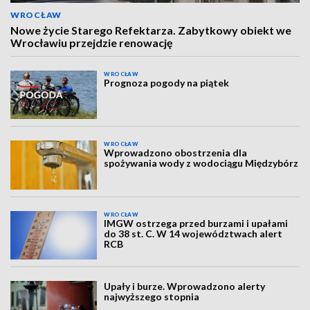
WROCŁAW
Nowe życie Starego Refektarza. Zabytkowy obiekt we
Wrocławiu przejdzie renowację
WROCŁAW
Prognoza pogody na piątek
WROCŁAW
Wprowadzono obostrzenia dla
spożywania wody z wodociągu Międzybórz
WROCŁAW
IMGW ostrzega przed burzami i upałami
do 38 st. C. W 14 województwach alert
RCB
Upały i burze. Wprowadzono alerty
najwyższego stopnia