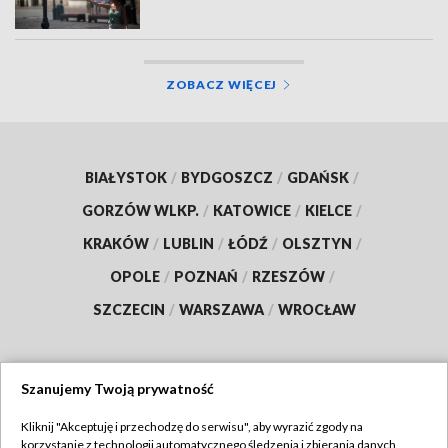
ZOBACZ WIĘCEJ
BIAŁYSTOK
/
BYDGOSZCZ
/
GDAŃSK
/
GORZÓW WLKP.
/
KATOWICE
/
KIELCE
/
KRAKÓW
/
LUBLIN
/
ŁÓDŹ
/
OLSZTYN
/
OPOLE
/
POZNAŃ
/
RZESZÓW
/
SZCZECIN
/
WARSZAWA
/
WROCŁAW
Szanujemy Twoją prywatność
Dołącz do nas:
Kliknij "Akceptuję i przechodzę do serwisu", aby wyrazić zgody na
korzystanie z technologii automatycznego śledzenia i zbierania danych,