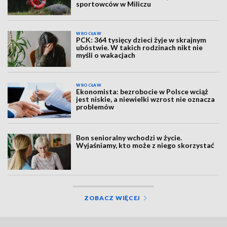
sportowców w Miliczu
WROCŁAW
PCK: 364 tysięcy dzieci żyje w skrajnym
ubóstwie. W takich rodzinach nikt nie
myśli o wakacjach
WROCŁAW
Ekonomista: bezrobocie w Polsce wciąż
jest niskie, a niewielki wzrost nie oznacza
problemów
Bon senioralny wchodzi w życie.
Wyjaśniamy, kto może z niego skorzystać
ZOBACZ WIĘCEJ