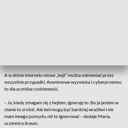
elementów. W szkołach pojawiły się specjalne informatory, a
także autobus MPK, gdzie można było uzyskać wsparcie
psychologiczne.
– Młodzież zamyka się troszeczkę w skorupach.
Rzeczywiście są bardziej wrażliwi – bardziej niż nasze
pokolenie czy starsze pokolenia. Są bardzo delikatni, trzeba
ostrożnie z nimi rozmawiać i docierać do ich emocji –
wyjaśnia Piotr Pitura, dyrektor XIII LO.
A w dobie internetu słowo „hejt” można odmieniać przez
wszystkie przypadki. Anonimowe wyzwiska i cyberprzemoc
to dla uczniów codzienność.
– Ja, kiedy zmagam się z hejtem, ignoruję to. Bo ja jestem w
stanie to zrobić. Ale inni mogą być bardziej wrażliwi i nie
mam innego pomysłu, niż to ignorować – dodaje Maria,
uczennica liceum.