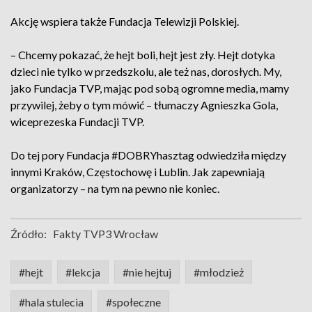
Akcję wspiera także Fundacja Telewizji Polskiej.
– Chcemy pokazać, że hejt boli, hejt jest zły. Hejt dotyka
dzieci nie tylko w przedszkolu, ale też nas, dorosłych. My,
jako Fundacja TVP, mając pod sobą ogromne media, mamy
przywilej, żeby o tym mówić – tłumaczy Agnieszka Gola,
wiceprezeska Fundacji TVP.
Do tej pory Fundacja #DOBRYhasztag odwiedziła między
innymi Kraków, Częstochowę i Lublin. Jak zapewniają
organizatorzy – na tym na pewno nie koniec.
Źródło:
Fakty TVP3 Wrocław
#hejt
#lekcja
#nie hejtuj
#młodzież
#hala stulecia
#społeczne