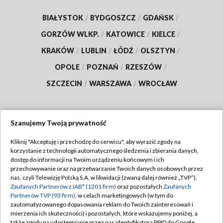
BIAŁYSTOK
/
BYDGOSZCZ
/
GDAŃSK
/
GORZÓW WLKP.
/
KATOWICE
/
KIELCE
/
KRAKÓW
/
LUBLIN
/
ŁÓDŹ
/
OLSZTYN
/
OPOLE
/
POZNAŃ
/
RZESZÓW
/
SZCZECIN
/
WARSZAWA
/
WROCŁAW
Szanujemy Twoją prywatność
Dołącz do nas:
Kliknij "Akceptuję i przechodzę do serwisu", aby wyrazić zgody na
korzystanie z technologii automatycznego śledzenia i zbierania danych,
TVP
dostęp do informacji na Twoim urządzeniu końcowym i ich
Abonament TVP
przechowywanie oraz na przetwarzanie Twoich danych osobowych przez
Regulamin TVP
nas, czyli Telewizję Polską S.A. w likwidacji (zwaną dalej również „TVP”),
Emisja w TVP
Polityka prywatności
Zaufanych Partnerów z IAB* (1201 firm)
oraz pozostałych
Zaufanych
Partnerów TVP (93 firm)
, w celach marketingowych (w tym do
Centrum informacji TVP
Moje zgody
zautomatyzowanego dopasowania reklam do Twoich zainteresowań i
mierzenia ich skuteczności) i pozostałych, które wskazujemy poniżej, a
Naziemna Telewizja Cyfrowa
Pomoc
także zgody na udostępnianie przez nas identyfikatora PPID do Google.