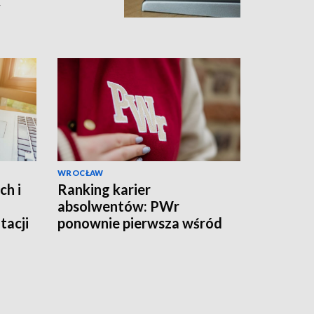
y
WROCŁAW
ch i
Ranking karier
absolwentów: PWr
tacji
ponownie pierwsza wśród
uczelni technicznych