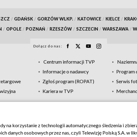
SZCZ
/
GDAŃSK
/
GORZÓW WLKP.
/
KATOWICE
/
KIELCE
/
KRA
N
/
OPOLE
/
POZNAŃ
/
RZESZÓW
/
SZCZECIN
/
WARSZAWA
/
W
Dołącz do nas:
Centrum informacji TVP
Naziemna
Informacje o nadawcy
Program d
zetargowe
Zgłoś program (ROPAT)
Serwis fo
wizyjna
Kariera w TVP
Merchandi
Polityka prywatności
Moje zgody
Pomoc
Biuro re
ody na korzystanie z technologii automatycznego śledzenia i zbie
 danych osobowych przez nas, czyli Telewizję Polską S.A. w likw