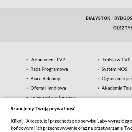
BIAŁYSTOK
/
BYDGO
OLSZTY
Abonament TVP
Emisja w TVP
Rada Programowa
System NOS
Biuro Reklamy
Ogłoszenie pr
Oferta Handlowa
Akademia Tele
Telegazeta ogłoszenia
Szanujemy Twoją prywatność
Regulamin TVP
Kliknij "Akceptuję i przechodzę do serwisu", aby wyrazić zg
końcowym i ich przechowywanie oraz na przetwarzanie Twoich