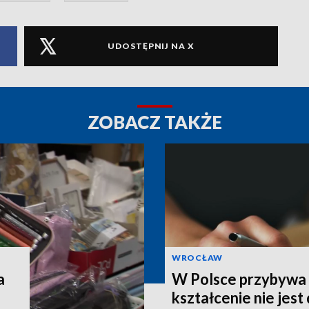
UDOSTĘPNIJ NA X
ZOBACZ TAKŻE
WROCŁAW
a
W Polsce przybywa s
kształcenie nie jes