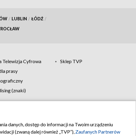
KÓW
/
LUBLIN
/
ŁÓDŹ
/
ROCŁAW
 Telewizja Cyfrowa
Sklep TVP
la prasy
tograficzny
sing (znaki)
klamy
Kontakt
rania danych, dostęp do informacji na Twoim urządzeniu
idacji (zwaną dalej również „TVP”),
Zaufanych Partnerów