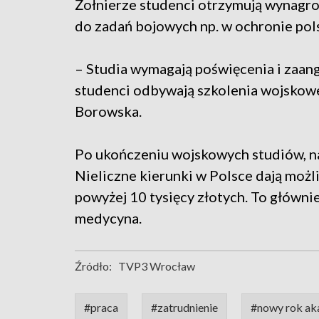
Żołnierze studenci otrzymują wynagrod
do zadań bojowych np. w ochronie pols
– Studia wymagają poświęcenia i zaan
studenci odbywają szkolenia wojskow
Borowska.
Po ukończeniu wojskowych studiów, na
Nieliczne kierunki w Polsce dają moż
powyżej 10 tysięcy złotych. To główn
medycyna.
Źródło:
TVP3 Wrocław
#praca
#zatrudnienie
#nowy rok ak