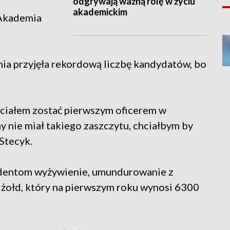
odgrywają ważną rolę w życiu
akademickim
 Akademia
nia przyjęła rekordową liczbę kandydatów, bo
chciałem zostać pierwszym oficerem w
y nie miał takiego zaszczytu, chciałbym by
Stecyk.
udentom wyżywienie, umundurowanie z
 żołd, który na pierwszym roku wynosi 6300