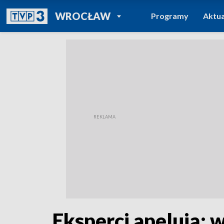
POWRÓT DO
WROCŁAW
Programy
Aktua
TVP REGIONY
Eksperci apelują: w