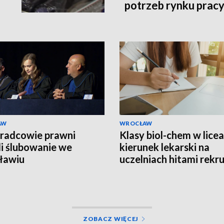
potrzeb rynku prac
AW
WROCŁAW
radcowie prawni
Klasy biol-chem w licea
li ślubowanie we
kierunek lekarski na
ławiu
uczelniach hitami rekru
ZOBACZ WIĘCEJ