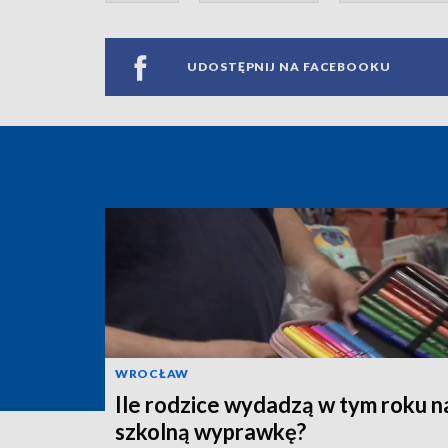
UDOSTĘPNIJ NA FACEBOOKU
WROCŁAW
Ile rodzice wydadzą w tym roku n
szkolną wyprawkę?