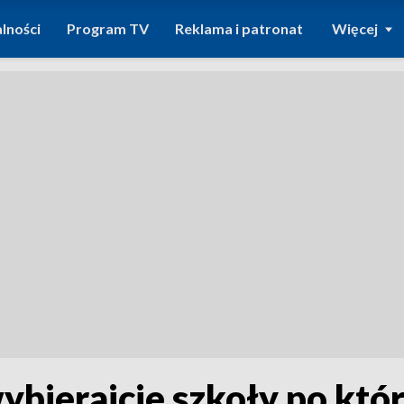
lności
Program TV
Reklama i patronat
Więcej
ybierajcie szkoły po któr