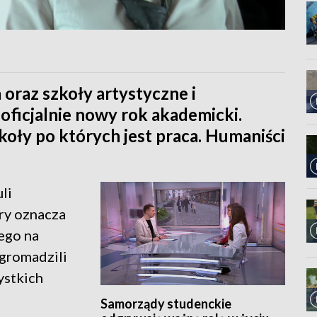
oraz szkoły artystyczne i
oficjalnie nowy rok akademicki.
zkoły po których jest praca. Humaniści
li
ry oznacza
ego na
gromadzili
ystkich
Samorządy studenckie