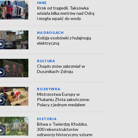
INNE
Krok od tragedii. Taksówka
wisiała kilka metrów nad Odrą
i mogła wpaść do wody
NA DROGACH
Kolizja osobówki z hulajnogą
elektryczną
KULTURA
Chopin znów zabrzmiał w
Dusznikach-Zdroju
ROZRYWKA
Mistrzostwa Europy w
Płukaniu Złota zakończone.
Polacy z jednym medalem
HISTORIA
Bitwa o Twierdzę Kłodzko.
300 rekonstruktorów
odtworzy historyczny szturm