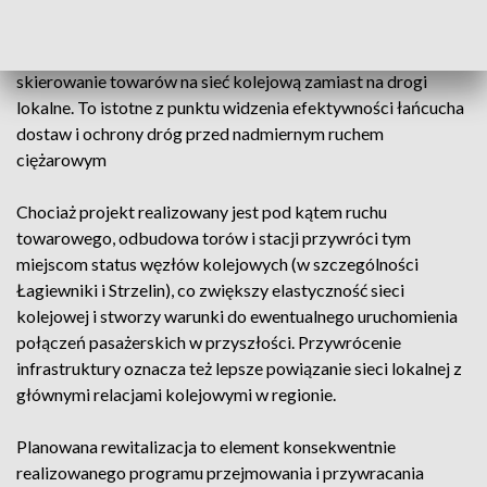
Przywrócenie tej trasy zwiększy możliwości obsługi
kamieniołomów i innych nadawców ładunków w południowej
części województwa, umożliwiając bezpośrednie
skierowanie towarów na sieć kolejową zamiast na drogi
lokalne. To istotne z punktu widzenia efektywności łańcucha
dostaw i ochrony dróg przed nadmiernym ruchem
ciężarowym
Chociaż projekt realizowany jest pod kątem ruchu
towarowego, odbudowa torów i stacji przywróci tym
miejscom status węzłów kolejowych (w szczególności
Łagiewniki i Strzelin), co zwiększy elastyczność sieci
kolejowej i stworzy warunki do ewentualnego uruchomienia
połączeń pasażerskich w przyszłości. Przywrócenie
infrastruktury oznacza też lepsze powiązanie sieci lokalnej z
głównymi relacjami kolejowymi w regionie.
Planowana rewitalizacja to element konsekwentnie
realizowanego programu przejmowania i przywracania