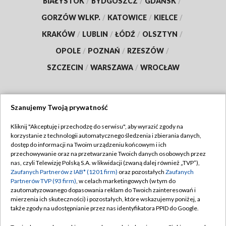
BIAŁYSTOK
/
BYDGOSZCZ
/
GDAŃSK
/
GORZÓW WLKP.
/
KATOWICE
/
KIELCE
/
KRAKÓW
/
LUBLIN
/
ŁÓDŹ
/
OLSZTYN
/
OPOLE
/
POZNAŃ
/
RZESZÓW
/
SZCZECIN
/
WARSZAWA
/
WROCŁAW
Szanujemy Twoją prywatność
Dołącz do nas:
Kliknij "Akceptuję i przechodzę do serwisu", aby wyrazić zgody na
korzystanie z technologii automatycznego śledzenia i zbierania danych,
TVP
dostęp do informacji na Twoim urządzeniu końcowym i ich
Abonament TVP
przechowywanie oraz na przetwarzanie Twoich danych osobowych przez
Regulamin TVP
nas, czyli Telewizję Polską S.A. w likwidacji (zwaną dalej również „TVP”),
Emisja w TVP
Polityka prywatności
Zaufanych Partnerów z IAB* (1201 firm)
oraz pozostałych
Zaufanych
Partnerów TVP (93 firm)
, w celach marketingowych (w tym do
Centrum informacji TVP
Moje zgody
zautomatyzowanego dopasowania reklam do Twoich zainteresowań i
mierzenia ich skuteczności) i pozostałych, które wskazujemy poniżej, a
Naziemna Telewizja Cyfrowa
Pomoc
także zgody na udostępnianie przez nas identyfikatora PPID do Google.
Sklep TVP
Biuro reklamy