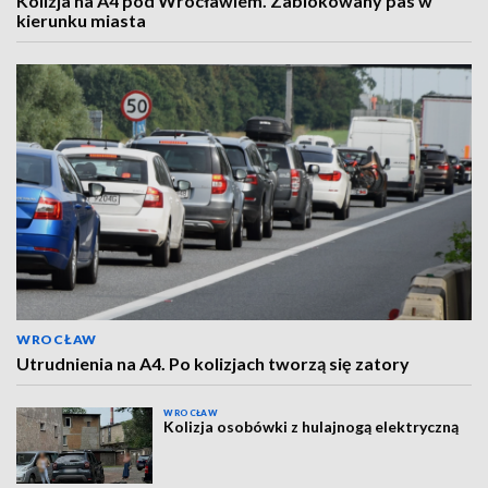
Kolizja na A4 pod Wrocławiem. Zablokowany pas w
kierunku miasta
WROCŁAW
Utrudnienia na A4. Po kolizjach tworzą się zatory
WROCŁAW
Kolizja osobówki z hulajnogą elektryczną