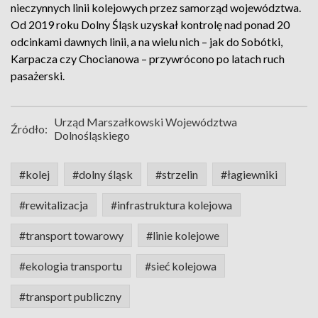
nieczynnych linii kolejowych przez samorząd województwa.
Od 2019 roku Dolny Śląsk uzyskał kontrolę nad ponad 20
odcinkami dawnych linii, a na wielu nich – jak do Sobótki,
Karpacza czy Chocianowa – przywrócono po latach ruch
pasażerski.
Urząd Marszałkowski Województwa
Źródło:
Dolnośląskiego
#kolej
#dolny śląsk
#strzelin
#łagiewniki
#rewitalizacja
#infrastruktura kolejowa
#transport towarowy
#linie kolejowe
#ekologia transportu
#sieć kolejowa
#transport publiczny