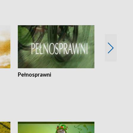
Pełnosprawni
Bezpieczny 