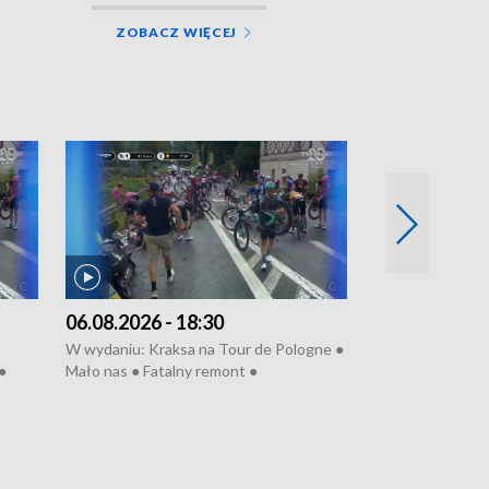
ZOBACZ WIĘCEJ
06.08.2026 - 18:30
05.08.2026 - 
W wydaniu: Kraksa na Tour de Pologne ●
W wydaniu: Dlacz
●
Mało nas ● Fatalny remont ●
do rzeki ● Lato 
 grypa
Sterroryzowane osiedle ● Kosztowna
● Senior za kółki
ko ●
ptasia grypa ● Pociągiem na lotnisko ●
cierpiwych ● Mro
Nowa Ruska ● Refektarz do remontu ●
Koniec upałów