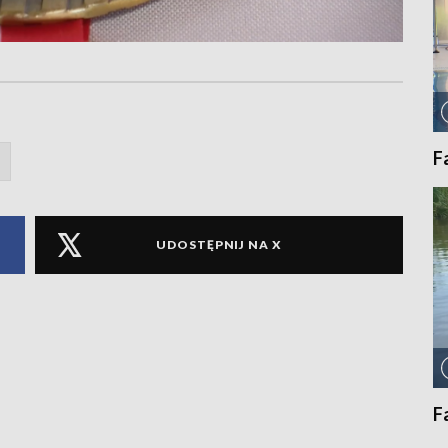
F
UDOSTĘPNIJ NA X
F