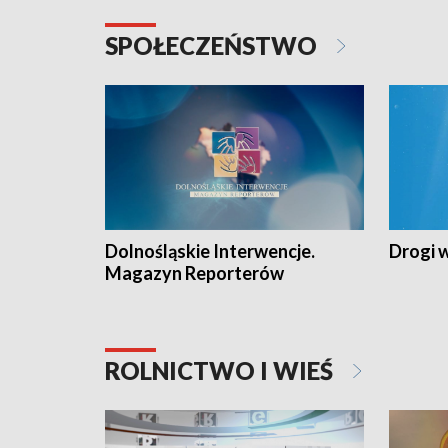
SPOŁECZEŃSTWO
Dolnośląskie Interwencje.
Drogi 
Magazyn Reporterów
ROLNICTWO I WIEŚ