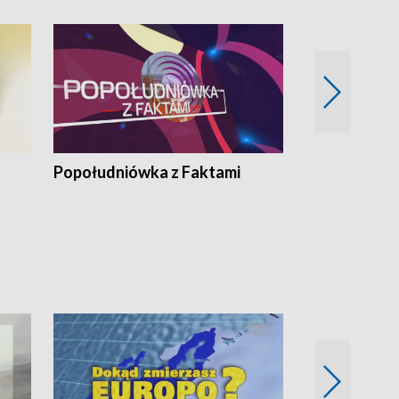
Popołudniówka z Faktami
Z Unią na Ty