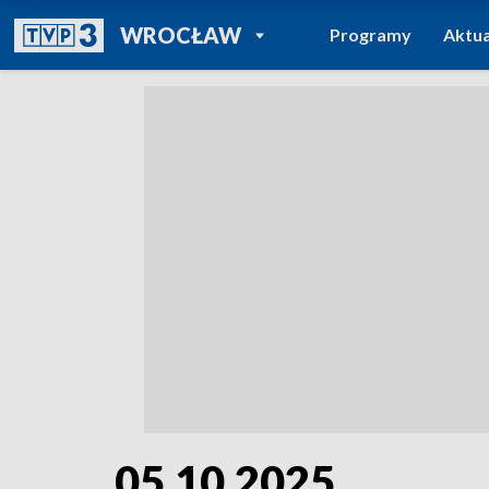
POWRÓT DO
WROCŁAW
Programy
Aktua
TVP REGIONY
05.10.2025