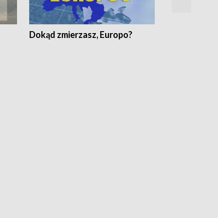
Dokąd zmierzasz, Europo?
Fakty Komen