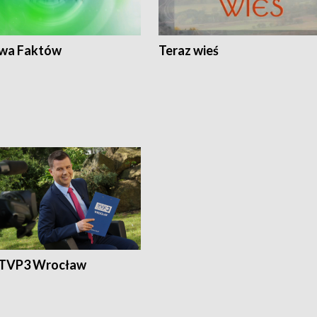
wa Faktów
Teraz wieś
 TVP3 Wrocław