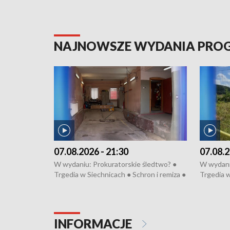
NAJNOWSZE WYDANIA PR
07.08.2026 - 21:30
07.08.2
W wydaniu: Prokuratorskie śledtwo? ●
W wydani
Trgedia w Siechnicach ● Schron i remiza ●
Trgedia w
Mateusz Morawiecki we Wrocławiu ● 81.
Mateusz 
edycja Międzynarodowego Festiwalu
edycja M
Chopinowskiego ● Na pomoc Hiszpanom
Chopinow
● Odbudowa po powodzi ● Filmowy
● Odbudo
INFORMACJE
Lubomierz
Lubomier