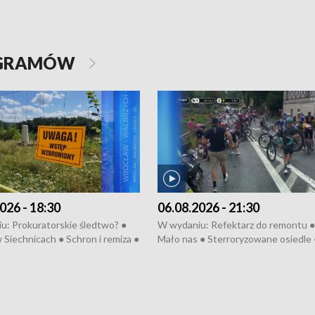
OGRAMÓW
026 - 18:30
06.08.2026 - 21:30
u: Prokuratorskie śledtwo? ●
W wydaniu: Refektarz do remontu ●
 Siechnicach ● Schron i remiza ●
Mało nas ● Sterroryzowane osiedle 
Morawiecki we Wrocławiu ● 81.
Fatalny remont ● Kosztowna ptasia
iędzynarodowego Festiwalu
● Nowa Ruska ● Pociągiem na lotnis
skiego ● Na pomoc Hiszpanom
Koniec upałów ● Kraksa na Tour de
wa po powodzi ● Filmowy
Pologne
z