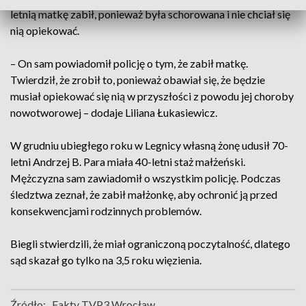
letnią matkę zabił, ponieważ była schorowana i nie chciał się
nią opiekować.
– On sam powiadomił policję o tym, że zabił matkę.
Twierdził, że zrobił to, ponieważ obawiał się, że będzie
musiał opiekować się nią w przyszłości z powodu jej choroby
nowotworowej – dodaje Liliana Łukasiewicz.
W grudniu ubiegłego roku w Legnicy własną żonę udusił 70-
letni Andrzej B. Para miała 40-letni staż małżeński.
Mężczyzna sam zawiadomił o wszystkim policję. Podczas
śledztwa zeznał, że zabił małżonkę, aby ochronić ją przed
konsekwencjami rodzinnych problemów.
Biegli stwierdzili, że miał ograniczoną poczytalność, dlatego
sąd skazał go tylko na 3,5 roku więzienia.
Źródło:
Fakty TVP3 Wrocław