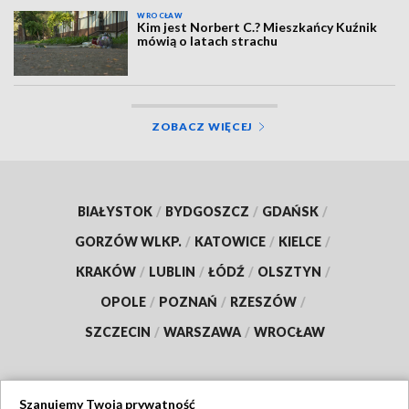
WROCŁAW
Kim jest Norbert C.? Mieszkańcy Kuźnik
mówią o latach strachu
ZOBACZ WIĘCEJ
BIAŁYSTOK
/
BYDGOSZCZ
/
GDAŃSK
/
GORZÓW WLKP.
/
KATOWICE
/
KIELCE
/
KRAKÓW
/
LUBLIN
/
ŁÓDŹ
/
OLSZTYN
/
OPOLE
/
POZNAŃ
/
RZESZÓW
/
SZCZECIN
/
WARSZAWA
/
WROCŁAW
Szanujemy Twoją prywatność