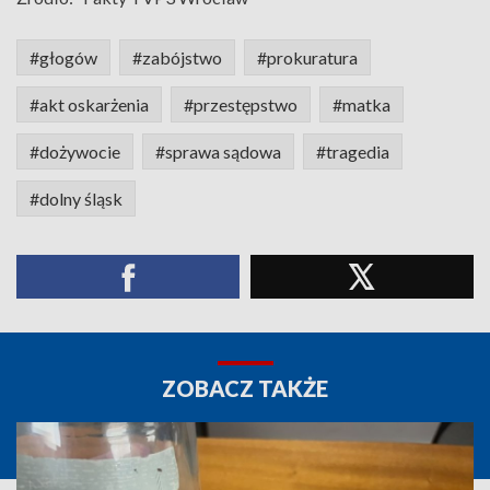
#głogów
#zabójstwo
#prokuratura
#akt oskarżenia
#przestępstwo
#matka
#dożywocie
#sprawa sądowa
#tragedia
#dolny śląsk
ZOBACZ TAKŻE