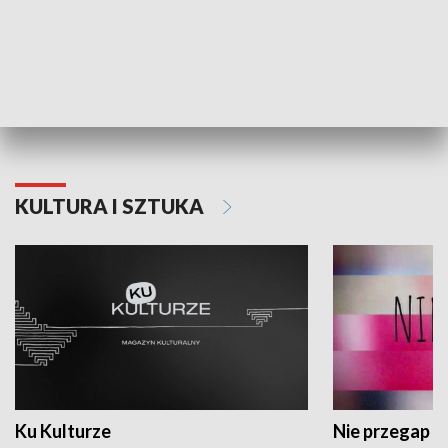
Dlaczego krowa...
Energia Przysz
KULTURA I SZTUKA
Ku Kulturze
Nie przegap