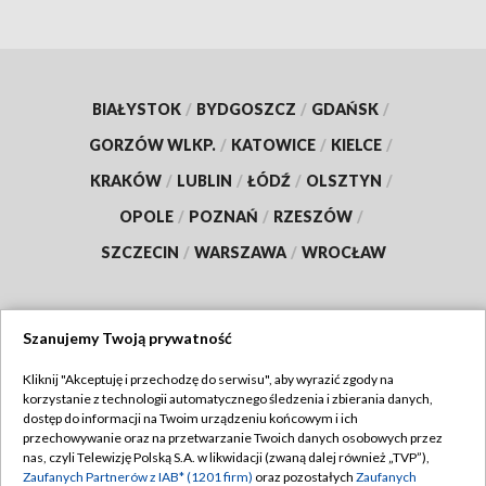
BIAŁYSTOK
/
BYDGOSZCZ
/
GDAŃSK
/
GORZÓW WLKP.
/
KATOWICE
/
KIELCE
/
KRAKÓW
/
LUBLIN
/
ŁÓDŹ
/
OLSZTYN
/
OPOLE
/
POZNAŃ
/
RZESZÓW
/
SZCZECIN
/
WARSZAWA
/
WROCŁAW
Szanujemy Twoją prywatność
Dołącz do nas:
Kliknij "Akceptuję i przechodzę do serwisu", aby wyrazić zgody na
korzystanie z technologii automatycznego śledzenia i zbierania danych,
TVP
dostęp do informacji na Twoim urządzeniu końcowym i ich
Abonament TVP
przechowywanie oraz na przetwarzanie Twoich danych osobowych przez
Regulamin TVP
nas, czyli Telewizję Polską S.A. w likwidacji (zwaną dalej również „TVP”),
Emisja w TVP
Polityka prywatności
Zaufanych Partnerów z IAB* (1201 firm)
oraz pozostałych
Zaufanych