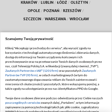
KRAKÓW
/
LUBLIN
/
ŁÓDŹ
/
OLSZTYN
/
OPOLE
/
POZNAŃ
/
RZESZÓW
/
SZCZECIN
/
WARSZAWA
/
WROCŁAW
Szanujemy Twoją prywatność
Dołącz do nas:
Kliknij "Akceptuję i przechodzę do serwisu", aby wyrazić zgody na
korzystanie z technologii automatycznego śledzenia i zbierania danych,
TVP
dostęp do informacji na Twoim urządzeniu końcowym i ich
Abonament TVP
przechowywanie oraz na przetwarzanie Twoich danych osobowych przez
Regulamin TVP
nas, czyli Telewizję Polską S.A. w likwidacji (zwaną dalej również „TVP”),
Emisja w TVP
Polityka prywatności
Zaufanych Partnerów z IAB* (1201 firm)
oraz pozostałych
Zaufanych
Partnerów TVP (93 firm)
, w celach marketingowych (w tym do
Centrum informacji TVP
Moje zgody
zautomatyzowanego dopasowania reklam do Twoich zainteresowań i
mierzenia ich skuteczności) i pozostałych, które wskazujemy poniżej, a
Naziemna Telewizja Cyfrowa
Pomoc
także zgody na udostępnianie przez nas identyfikatora PPID do Google.
Sklep TVP
Biuro reklamy
Twoje dane osobowe zbierane podczas odwiedzania przez Ciebie naszych
Rada Programowa
Kontakt
poszczególnych serwisów
zwanych dalej „Portalem”, w tym informacje
zapisywane za pomocą technologii takich jak: pliki cookie, sygnalizatory
System NOS
WWW lub innych podobnych technologii umożliwiających świadczenie