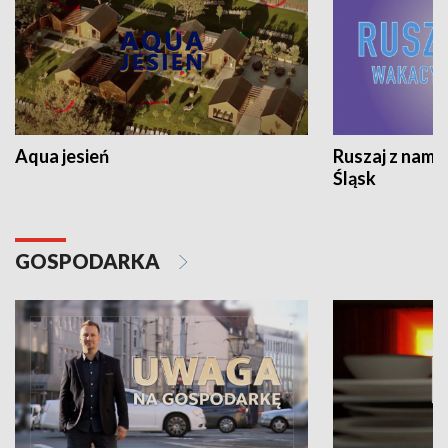
Aqua jesień
Ruszaj z nami
Śląsk
GOSPODARKA