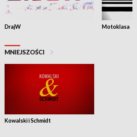
DrajW
Motoklasa
MNIEJSZOŚCI
Kowalski i Schmidt