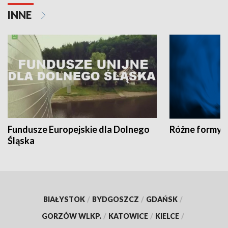
INNE
Fundusze Europejskie dla Dolnego
Różne formy t
Śląska
BIAŁYSTOK
/
BYDGOSZCZ
/
GDAŃSK
/
GORZÓW WLKP.
/
KATOWICE
/
KIELCE
/