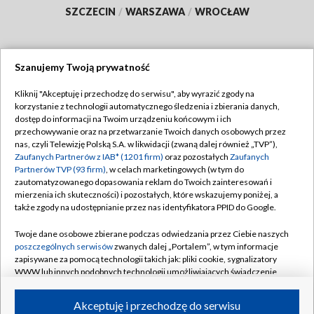
SZCZECIN
/
WARSZAWA
/
WROCŁAW
Szanujemy Twoją prywatność
Dołącz do nas:
Kliknij "Akceptuję i przechodzę do serwisu", aby wyrazić zgody na
korzystanie z technologii automatycznego śledzenia i zbierania danych,
TVP
dostęp do informacji na Twoim urządzeniu końcowym i ich
Abonament TVP
przechowywanie oraz na przetwarzanie Twoich danych osobowych przez
Regulamin TVP
nas, czyli Telewizję Polską S.A. w likwidacji (zwaną dalej również „TVP”),
Emisja w TVP
Polityka prywatności
Zaufanych Partnerów z IAB* (1201 firm)
oraz pozostałych
Zaufanych
Partnerów TVP (93 firm)
, w celach marketingowych (w tym do
Centrum informacji TVP
Moje zgody
zautomatyzowanego dopasowania reklam do Twoich zainteresowań i
mierzenia ich skuteczności) i pozostałych, które wskazujemy poniżej, a
Naziemna Telewizja Cyfrowa
Pomoc
także zgody na udostępnianie przez nas identyfikatora PPID do Google.
Sklep TVP
Biuro reklamy
Twoje dane osobowe zbierane podczas odwiedzania przez Ciebie naszych
Rada Programowa
Kontakt
poszczególnych serwisów
zwanych dalej „Portalem”, w tym informacje
zapisywane za pomocą technologii takich jak: pliki cookie, sygnalizatory
System NOS
WWW lub innych podobnych technologii umożliwiających świadczenie
dopasowanych i bezpiecznych usług, personalizację treści oraz reklam,
Informacje o nadawcy
Kanały
udostępnianie funkcji mediów społecznościowych oraz analizowanie
Akceptuję i przechodzę do serwisu
ruchu w Internecie.
Program dla prasy