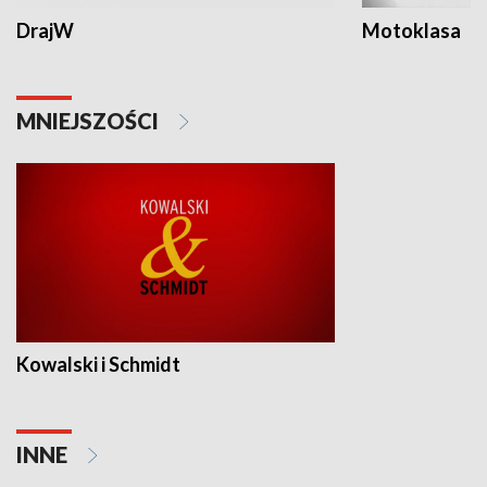
DrajW
Motoklasa
MNIEJSZOŚCI
Kowalski i Schmidt
INNE