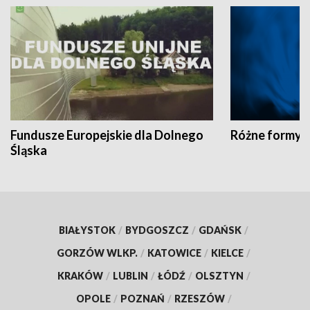
Fundusze Europejskie dla Dolnego
Różne formy t
Śląska
BIAŁYSTOK
/
BYDGOSZCZ
/
GDAŃSK
/
GORZÓW WLKP.
/
KATOWICE
/
KIELCE
/
KRAKÓW
/
LUBLIN
/
ŁÓDŹ
/
OLSZTYN
/
OPOLE
/
POZNAŃ
/
RZESZÓW
/