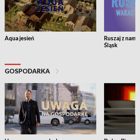
Aqua jesień
Ruszaj z nami
Śląsk
GOSPODARKA