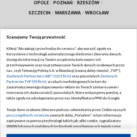
OPOLE
/
POZNAŃ
/
RZESZÓW
/
SZCZECIN
/
WARSZAWA
/
WROCŁAW
Szanujemy Twoją prywatność
Dołącz do nas:
Kliknij "Akceptuję i przechodzę do serwisu", aby wyrazić zgody na
korzystanie z technologii automatycznego śledzenia i zbierania danych,
TVP
dostęp do informacji na Twoim urządzeniu końcowym i ich
Abonament TVP
przechowywanie oraz na przetwarzanie Twoich danych osobowych przez
Regulamin TVP
nas, czyli Telewizję Polską S.A. w likwidacji (zwaną dalej również „TVP”),
Emisja w TVP
Polityka prywatności
Zaufanych Partnerów z IAB* (1201 firm)
oraz pozostałych
Zaufanych
Partnerów TVP (93 firm)
, w celach marketingowych (w tym do
Centrum informacji TVP
Moje zgody
zautomatyzowanego dopasowania reklam do Twoich zainteresowań i
mierzenia ich skuteczności) i pozostałych, które wskazujemy poniżej, a
Naziemna Telewizja Cyfrowa
Pomoc
także zgody na udostępnianie przez nas identyfikatora PPID do Google.
Sklep TVP
Biuro reklamy
Twoje dane osobowe zbierane podczas odwiedzania przez Ciebie naszych
Rada Programowa
Kontakt
poszczególnych serwisów
zwanych dalej „Portalem”, w tym informacje
zapisywane za pomocą technologii takich jak: pliki cookie, sygnalizatory
System NOS
WWW lub innych podobnych technologii umożliwiających świadczenie
dopasowanych i bezpiecznych usług, personalizację treści oraz reklam,
Informacje o nadawcy
Kanały