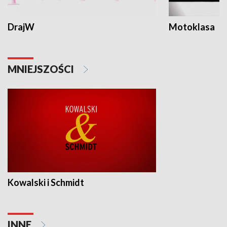
DrajW
Motoklasa
MNIEJSZOŚCI
Kowalski i Schmidt
INNE