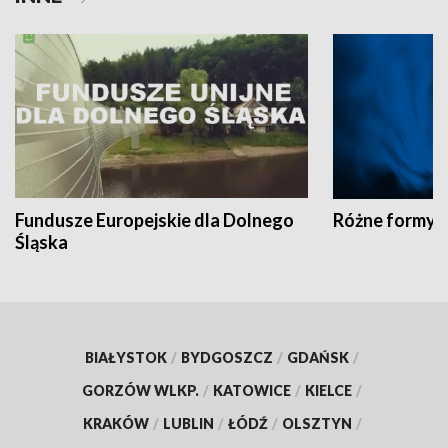
Fundusze Europejskie dla Dolnego
Różne formy t
Śląska
BIAŁYSTOK
/
BYDGOSZCZ
/
GDAŃSK
/
GORZÓW WLKP.
/
KATOWICE
/
KIELCE
/
KRAKÓW
/
LUBLIN
/
ŁÓDŹ
/
OLSZTYN
/