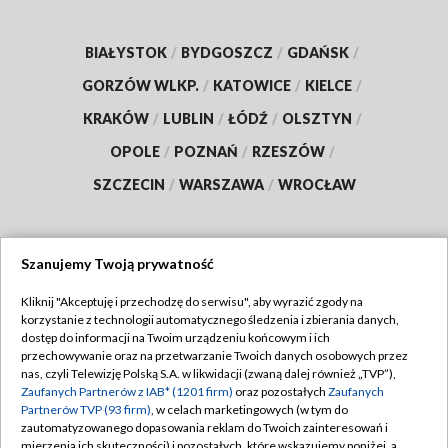
BIAŁYSTOK
/
BYDGOSZCZ
/
GDAŃSK
/
GORZÓW WLKP.
/
KATOWICE
/
KIELCE
/
KRAKÓW
/
LUBLIN
/
ŁÓDŹ
/
OLSZTYN
/
OPOLE
/
POZNAŃ
/
RZESZÓW
/
SZCZECIN
/
WARSZAWA
/
WROCŁAW
Szanujemy Twoją prywatność
Dołącz do nas:
Kliknij "Akceptuję i przechodzę do serwisu", aby wyrazić zgody na
korzystanie z technologii automatycznego śledzenia i zbierania danych,
TVP
dostęp do informacji na Twoim urządzeniu końcowym i ich
Abonament TVP
przechowywanie oraz na przetwarzanie Twoich danych osobowych przez
Regulamin TVP
nas, czyli Telewizję Polską S.A. w likwidacji (zwaną dalej również „TVP”),
Emisja w TVP
Polityka prywatności
Zaufanych Partnerów z IAB* (1201 firm)
oraz pozostałych
Zaufanych
Partnerów TVP (93 firm)
, w celach marketingowych (w tym do
Centrum informacji TVP
Moje zgody
zautomatyzowanego dopasowania reklam do Twoich zainteresowań i
mierzenia ich skuteczności) i pozostałych, które wskazujemy poniżej, a