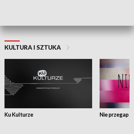
Dlaczego krowa...
Energia Przysz
KULTURA I SZTUKA
Ku Kulturze
Nie przegap