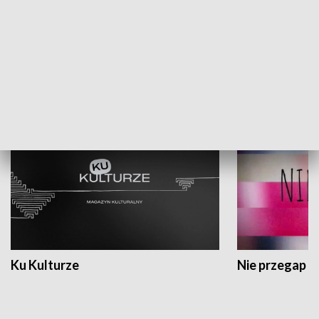
Dlaczego krowa...
Energia Przysz
KULTURA I SZTUKA
Ku Kulturze
Nie przegap