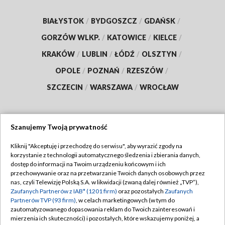
BIAŁYSTOK
/
BYDGOSZCZ
/
GDAŃSK
/
GORZÓW WLKP.
/
KATOWICE
/
KIELCE
/
KRAKÓW
/
LUBLIN
/
ŁÓDŹ
/
OLSZTYN
/
OPOLE
/
POZNAŃ
/
RZESZÓW
/
SZCZECIN
/
WARSZAWA
/
WROCŁAW
Szanujemy Twoją prywatność
Dołącz do nas:
Kliknij "Akceptuję i przechodzę do serwisu", aby wyrazić zgody na
korzystanie z technologii automatycznego śledzenia i zbierania danych,
TVP
dostęp do informacji na Twoim urządzeniu końcowym i ich
Abonament TVP
przechowywanie oraz na przetwarzanie Twoich danych osobowych przez
Regulamin TVP
nas, czyli Telewizję Polską S.A. w likwidacji (zwaną dalej również „TVP”),
Emisja w TVP
Polityka prywatności
Zaufanych Partnerów z IAB* (1201 firm)
oraz pozostałych
Zaufanych
Partnerów TVP (93 firm)
, w celach marketingowych (w tym do
Centrum informacji TVP
Moje zgody
zautomatyzowanego dopasowania reklam do Twoich zainteresowań i
mierzenia ich skuteczności) i pozostałych, które wskazujemy poniżej, a
Naziemna Telewizja Cyfrowa
Pomoc