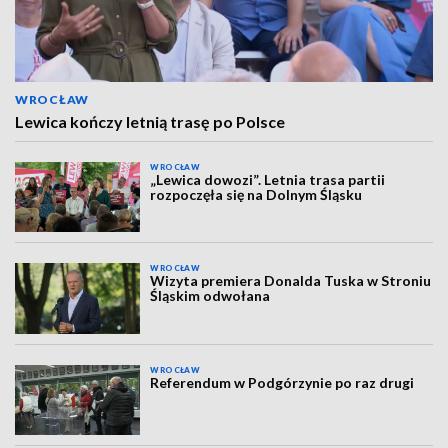
WROCŁAW
Lewica kończy letnią trasę po Polsce
WROCŁAW
„Lewica dowozi”. Letnia trasa partii
rozpoczęła się na Dolnym Śląsku
WROCŁAW
Wizyta premiera Donalda Tuska w Stroniu
Śląskim odwołana
WROCŁAW
Referendum w Podgórzynie po raz drugi