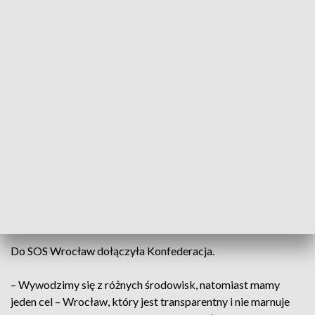
Urząd Miejski nie chciał dziś komentować inicjatywy SOS
Wrocław. Przed tygodniem w wywiadzie dla Radia Rodzina
zrobił to natomiast sam Jacek Sutryk.
– Staram się nie zwracać uwagi na osoby, które niewiele w
swoim życiu nie osiągnęły. To jest może mniej ważne.
Ważniejsze jest, że niczego nie osiągnęły dla miasta. Będąc
radnym, można działać konstruktywnie dla miasta –
komentował prezydent.
– Ja pracuję na rzecz miasta od 11 lat i takiej zgnilizny, jak za
jego rządów, jeszcze nie było. Musimy to posprzątać –
kontruje Piotr Uhle.
Do SOS Wrocław dołączyła Konfederacja.
– Wywodzimy się z różnych środowisk, natomiast mamy
jeden cel – Wrocław, który jest transparentny i nie marnuje