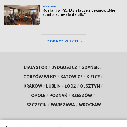
WROCŁAW
Rozłam w PiS. Działacze z Legnicy: „Nie
zamierzamy się dzielić”
ZOBACZ WIĘCEJ
BIAŁYSTOK
/
BYDGOSZCZ
/
GDAŃSK
/
GORZÓW WLKP.
/
KATOWICE
/
KIELCE
/
KRAKÓW
/
LUBLIN
/
ŁÓDŹ
/
OLSZTYN
/
OPOLE
/
POZNAŃ
/
RZESZÓW
/
SZCZECIN
/
WARSZAWA
/
WROCŁAW