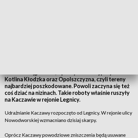
Porządkowanie Kaczawy
Minął rok od ubiegłorocznej powodzi. Usuwanie jej
skutków ciągle trwa, a priorytet do tej pory miała
Kotlina Kłodzka oraz Opolszczyzna, czyli tereny
najbardziej poszkodowane. Powoli zaczyna się też
coś dziać na nizinach. Takie roboty właśnie ruszyły
na Kaczawie w rejonie Legnicy.
Udrażnianie Kaczawy rozpoczęto od Legnicy. W rejonie ulicy
Nowodworskiej wzmacniano dzisiaj skarpy.
Oprócz Kaczawy powodziowe zniszczenia będą usuwane