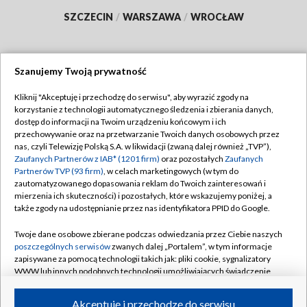
SZCZECIN
/
WARSZAWA
/
WROCŁAW
Szanujemy Twoją prywatność
Dołącz do nas:
Kliknij "Akceptuję i przechodzę do serwisu", aby wyrazić zgody na
korzystanie z technologii automatycznego śledzenia i zbierania danych,
TVP
dostęp do informacji na Twoim urządzeniu końcowym i ich
Abonament TVP
przechowywanie oraz na przetwarzanie Twoich danych osobowych przez
Regulamin TVP
nas, czyli Telewizję Polską S.A. w likwidacji (zwaną dalej również „TVP”),
Emisja w TVP
Polityka prywatności
Zaufanych Partnerów z IAB* (1201 firm)
oraz pozostałych
Zaufanych
Partnerów TVP (93 firm)
, w celach marketingowych (w tym do
Centrum informacji TVP
Moje zgody
zautomatyzowanego dopasowania reklam do Twoich zainteresowań i
mierzenia ich skuteczności) i pozostałych, które wskazujemy poniżej, a
Naziemna Telewizja Cyfrowa
Pomoc
także zgody na udostępnianie przez nas identyfikatora PPID do Google.
Sklep TVP
Biuro reklamy
Twoje dane osobowe zbierane podczas odwiedzania przez Ciebie naszych
Rada Programowa
Kontakt
poszczególnych serwisów
zwanych dalej „Portalem”, w tym informacje
zapisywane za pomocą technologii takich jak: pliki cookie, sygnalizatory
System NOS
WWW lub innych podobnych technologii umożliwiających świadczenie
dopasowanych i bezpiecznych usług, personalizację treści oraz reklam,
Informacje o nadawcy
Kanały
udostępnianie funkcji mediów społecznościowych oraz analizowanie
Akceptuję i przechodzę do serwisu