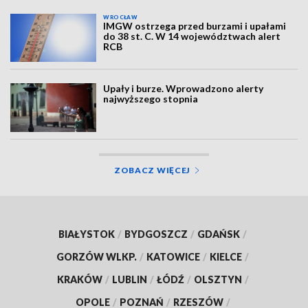
WROCŁAW
IMGW ostrzega przed burzami i upałami
do 38 st. C. W 14 województwach alert
RCB
Upały i burze. Wprowadzono alerty
najwyższego stopnia
ZOBACZ WIĘCEJ
BIAŁYSTOK
/
BYDGOSZCZ
/
GDAŃSK
/
GORZÓW WLKP.
/
KATOWICE
/
KIELCE
/
KRAKÓW
/
LUBLIN
/
ŁÓDŹ
/
OLSZTYN
/
OPOLE
/
POZNAŃ
/
RZESZÓW
/