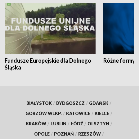
Fundusze Europejskie dla Dolnego
Różne formy t
Śląska
BIAŁYSTOK
/
BYDGOSZCZ
/
GDAŃSK
/
GORZÓW WLKP.
/
KATOWICE
/
KIELCE
/
KRAKÓW
/
LUBLIN
/
ŁÓDŹ
/
OLSZTYN
/
OPOLE
/
POZNAŃ
/
RZESZÓW
/