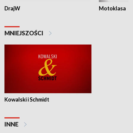
DrajW
Motoklasa
MNIEJSZOŚCI
Kowalski i Schmidt
INNE