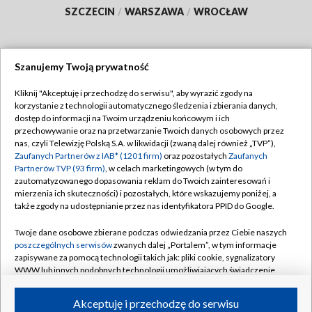
SZCZECIN
/
WARSZAWA
/
WROCŁAW
Szanujemy Twoją prywatność
Dołącz do nas:
Kliknij "Akceptuję i przechodzę do serwisu", aby wyrazić zgody na
korzystanie z technologii automatycznego śledzenia i zbierania danych,
TVP
dostęp do informacji na Twoim urządzeniu końcowym i ich
Abonament TVP
przechowywanie oraz na przetwarzanie Twoich danych osobowych przez
Regulamin TVP
nas, czyli Telewizję Polską S.A. w likwidacji (zwaną dalej również „TVP”),
Emisja w TVP
Polityka prywatności
Zaufanych Partnerów z IAB* (1201 firm)
oraz pozostałych
Zaufanych
Partnerów TVP (93 firm)
, w celach marketingowych (w tym do
Centrum informacji TVP
Moje zgody
zautomatyzowanego dopasowania reklam do Twoich zainteresowań i
mierzenia ich skuteczności) i pozostałych, które wskazujemy poniżej, a
Naziemna Telewizja Cyfrowa
Pomoc
także zgody na udostępnianie przez nas identyfikatora PPID do Google.
Sklep TVP
Biuro reklamy
Twoje dane osobowe zbierane podczas odwiedzania przez Ciebie naszych
Rada Programowa
Kontakt
poszczególnych serwisów
zwanych dalej „Portalem”, w tym informacje
zapisywane za pomocą technologii takich jak: pliki cookie, sygnalizatory
System NOS
WWW lub innych podobnych technologii umożliwiających świadczenie
dopasowanych i bezpiecznych usług, personalizację treści oraz reklam,
Informacje o nadawcy
Kanały
udostępnianie funkcji mediów społecznościowych oraz analizowanie
Akceptuję i przechodzę do serwisu
ruchu w Internecie.
Program dla prasy