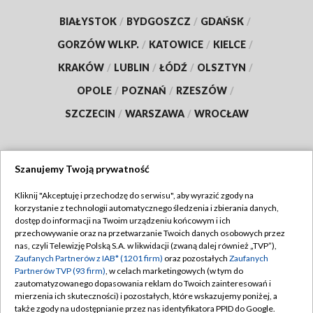
BIAŁYSTOK
/
BYDGOSZCZ
/
GDAŃSK
/
GORZÓW WLKP.
/
KATOWICE
/
KIELCE
/
KRAKÓW
/
LUBLIN
/
ŁÓDŹ
/
OLSZTYN
/
OPOLE
/
POZNAŃ
/
RZESZÓW
/
SZCZECIN
/
WARSZAWA
/
WROCŁAW
Szanujemy Twoją prywatność
Dołącz do nas:
Kliknij "Akceptuję i przechodzę do serwisu", aby wyrazić zgody na
korzystanie z technologii automatycznego śledzenia i zbierania danych,
TVP
dostęp do informacji na Twoim urządzeniu końcowym i ich
Abonament TVP
przechowywanie oraz na przetwarzanie Twoich danych osobowych przez
Regulamin TVP
nas, czyli Telewizję Polską S.A. w likwidacji (zwaną dalej również „TVP”),
Emisja w TVP
Polityka prywatności
Zaufanych Partnerów z IAB* (1201 firm)
oraz pozostałych
Zaufanych
Partnerów TVP (93 firm)
, w celach marketingowych (w tym do
Centrum informacji TVP
Moje zgody
zautomatyzowanego dopasowania reklam do Twoich zainteresowań i
mierzenia ich skuteczności) i pozostałych, które wskazujemy poniżej, a
Naziemna Telewizja Cyfrowa
Pomoc
także zgody na udostępnianie przez nas identyfikatora PPID do Google.