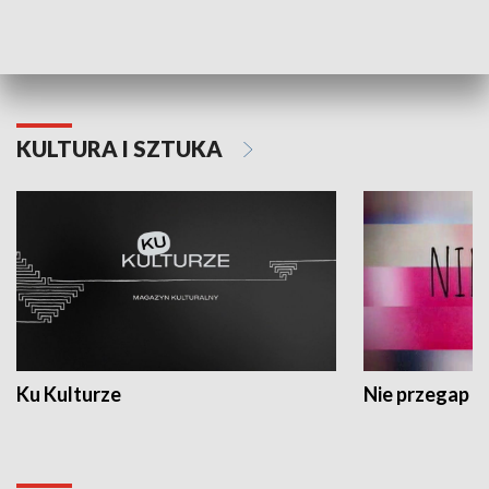
Dlaczego krowa...
Energia Przysz
KULTURA I SZTUKA
Ku Kulturze
Nie przegap