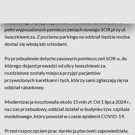
popołudniowych – poinformował rzecznik prasowy szpitala
Krzysztof Maciejak. 30 września od godz. 7.00 pacjenci
indywidualni i przywożeni przez zespoły ratownictwa
medycznego będą przyjmowani w zmodernizowanych i w
pełni wyposażonych pomieszczeniach nowego SOR przy ul.
Iwaszkiewicza. Z poziomu parkingu na oddział będzie można
dostać się windą lub schodami.
Po przebudowie dotychczasowych pomieszczeń SOR-u, do
którego dojazd prowadzi od ulicy Iwaszkiewicza,
rozdzielone zostały miejsca przyjęć pacjentów
przywożonych karetkami i tych, którzy sami zgłaszają się na
oddział ratunkowy.
Modernizacja kosztowała około 15 mln zł. Od 1 lipca 2024 r.,
na czas przebudowy, oddział działał w budynku tzw. szpitala
modułowego, który powstał w czasie epidemii COVID-19.
Przed rozpoczęciem prac dyrekcja placówki zapowiedziała,