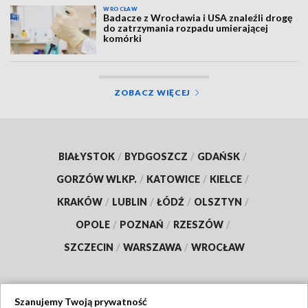
WROCŁAW
Badacze z Wrocławia i USA znaleźli drogę
do zatrzymania rozpadu umierającej
komórki
ZOBACZ WIĘCEJ
BIAŁYSTOK
/
BYDGOSZCZ
/
GDAŃSK
/
GORZÓW WLKP.
/
KATOWICE
/
KIELCE
/
KRAKÓW
/
LUBLIN
/
ŁÓDŹ
/
OLSZTYN
/
OPOLE
/
POZNAŃ
/
RZESZÓW
/
SZCZECIN
/
WARSZAWA
/
WROCŁAW
Szanujemy Twoją prywatność