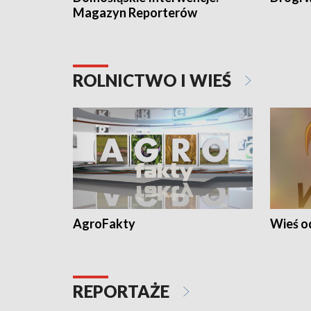
Magazyn Reporterów
ROLNICTWO I WIEŚ
AgroFakty
Wieś 
REPORTAŻE