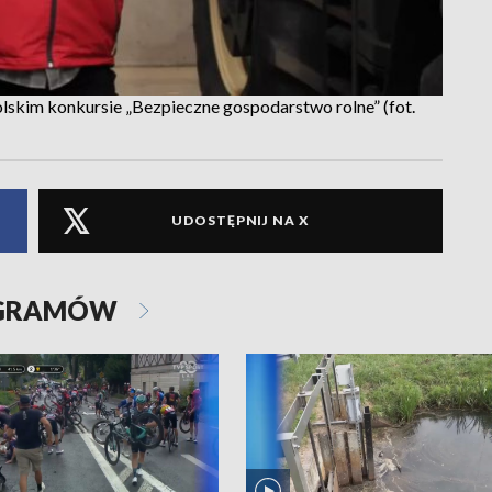
lskim konkursie „Bezpieczne gospodarstwo rolne” (fot.
UDOSTĘPNIJ NA X
OGRAMÓW