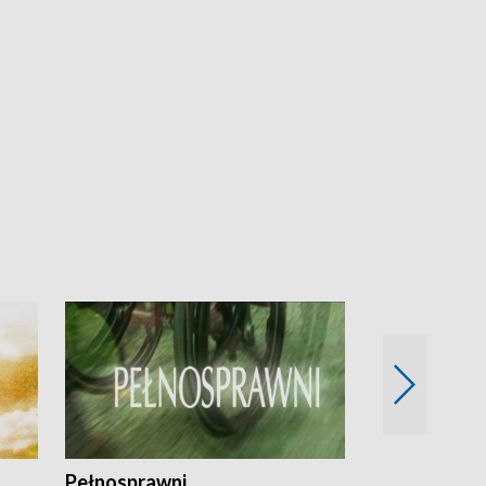
Pełnosprawni
Bezpieczny 