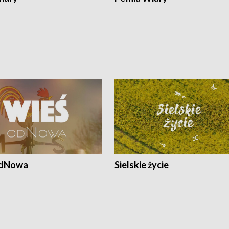
odNowa
Sielskie życie