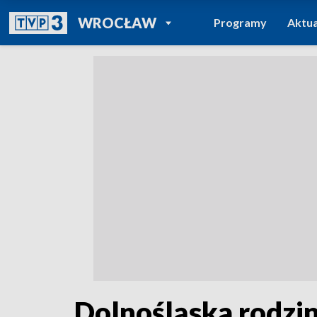
POWRÓT DO
WROCŁAW
Programy
Aktua
TVP REGIONY
Dolnośląska rodzi