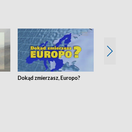
Dokąd zmierzasz, Europo?
Fakty Komen