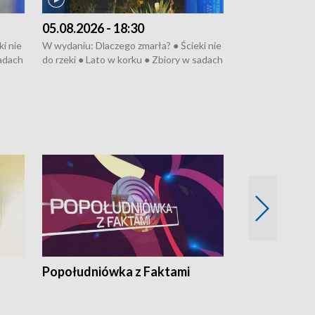
05.08.2026 - 18:30
04.08.2026 - 
i nie
W wydaniu: Dlaczego zmarła? ● Ścieki nie
W wydaniu: Nożo
sadach
do rzeki ● Lato w korku ● Zbiory w sadach
Zarzuty dla Norb
● Senior za kółkiem ● Złoto dla...
obwodnicy ● Mili
cierpiwych ● Mrożonki dla zwierząt
Oddział jak nowy
● Inkubator w og
pacjent ● Trzeba
Popołudniówka z Faktami
Z Unią na Ty