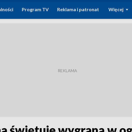
lności
Program TV
Reklama i patronat
Więcej
na świętuje wygraną w o