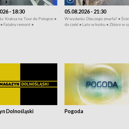
026 - 18:30
05.08.2026 - 21:30
u: Kraksa na Tour de Pologne ●
W wydaniu: Dlaczego zmarła? ● Ściek
● Fatalny remont ●
do rzeki ● Lato w korku ● Zbiory w 
zowane osiedle ● Kosztowna
● Senior za kółkiem ● Złoto dla...
ypa ● Pociągiem na lotnisko ●
cierpiwych ● Mrożonki dla zwierząt
ka ● Refektarz do remontu ●
pałów
n Dolnośląski
Pogoda