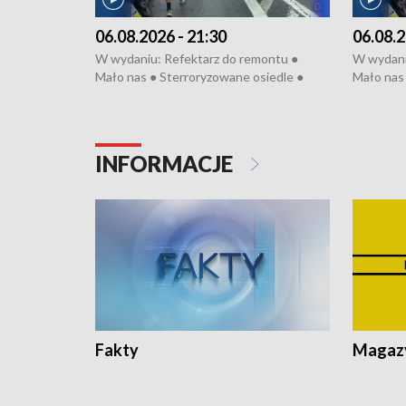
06.08.2026 - 21:30
06.08.2
W wydaniu: Refektarz do remontu ●
W wydani
Mało nas ● Sterroryzowane osiedle ●
Mało nas 
Fatalny remont ● Kosztowna ptasia grypa
Sterrory
● Nowa Ruska ● Pociągiem na lotnisko ●
ptasia gr
Koniec upałów ● Kraksa na Tour de
Nowa Rus
Pologne
Koniec u
INFORMACJE
Fakty
Magazy