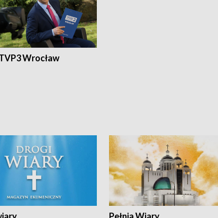
 TVP3 Wrocław
wiary
Pełnia Wiary