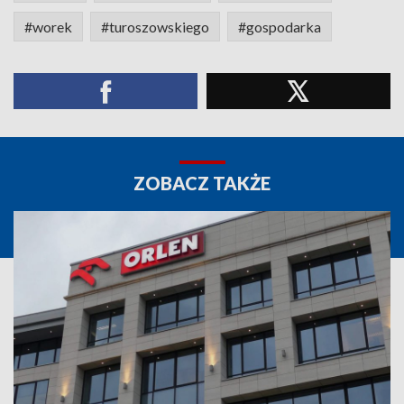
#worek
#turoszowskiego
#gospodarka
ZOBACZ TAKŻE