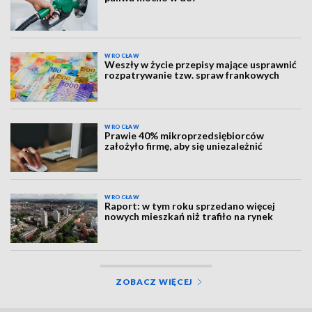
WROCŁAW
Weszły w życie przepisy mające usprawnić
rozpatrywanie tzw. spraw frankowych
WROCŁAW
Prawie 40% mikroprzedsiębiorców
założyło firmę, aby się uniezależnić
WROCŁAW
Raport: w tym roku sprzedano więcej
nowych mieszkań niż trafiło na rynek
ZOBACZ WIĘCEJ