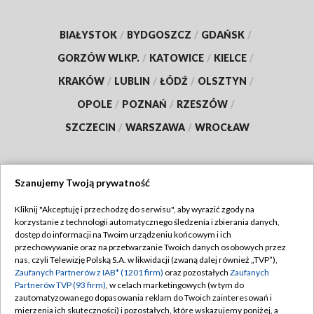
BIAŁYSTOK
/
BYDGOSZCZ
/
GDAŃSK
/
GORZÓW WLKP.
/
KATOWICE
/
KIELCE
/
KRAKÓW
/
LUBLIN
/
ŁÓDŹ
/
OLSZTYN
/
OPOLE
/
POZNAŃ
/
RZESZÓW
/
SZCZECIN
/
WARSZAWA
/
WROCŁAW
Szanujemy Twoją prywatność
Dołącz do nas:
Kliknij "Akceptuję i przechodzę do serwisu", aby wyrazić zgody na
korzystanie z technologii automatycznego śledzenia i zbierania danych,
TVP
dostęp do informacji na Twoim urządzeniu końcowym i ich
Abonament TVP
przechowywanie oraz na przetwarzanie Twoich danych osobowych przez
Regulamin TVP
nas, czyli Telewizję Polską S.A. w likwidacji (zwaną dalej również „TVP”),
Emisja w TVP
Polityka prywatności
Zaufanych Partnerów z IAB* (1201 firm)
oraz pozostałych
Zaufanych
Partnerów TVP (93 firm)
, w celach marketingowych (w tym do
Centrum informacji TVP
Moje zgody
zautomatyzowanego dopasowania reklam do Twoich zainteresowań i
mierzenia ich skuteczności) i pozostałych, które wskazujemy poniżej, a