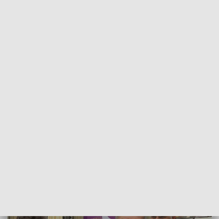
POWRÓT DO
WROCŁAW
TVP REGIONY
Budżet na transformację społeczno-
energetyczną Worka Turoszowskiego
2025-09-22
Katarzyna Matysiak; patwoz