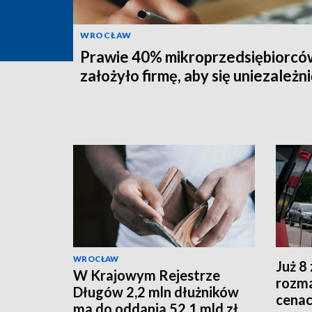
WROCŁAW
Prawie 40% mikroprzedsiębiorcó
założyło firmę, aby się uniezależni
WROCŁAW
Już 8 
W Krajowym Rejestrze
rozma
Długów 2,2 mln dłużników
cenac
ma do oddania 52,1 mld zł