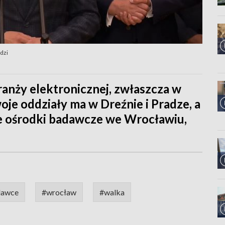
dzi
anży elektronicznej, zwłaszcza w
je oddziały ma w Dreźnie i Pradze, a
ne ośrodki badawcze we Wrocławiu,
dawce
#wrocław
#walka