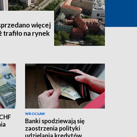
sprzedano więcej
 trafiło na rynek
WROCŁAW
 CHF
Banki spodziewają się
nia
zaostrzenia polityki
udzielania kredytów