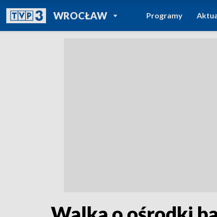
POWRÓT DO
WROCŁAW
Programy
Aktua
TVP REGIONY
Walka o ośrodki b