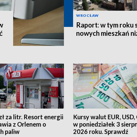
WROCŁAW
w
Raport: w tym roku 
ć
nowych mieszkań niż
zł za litr. Resort energii
Kursy walut EUR, USD,
wia z Orlenem o
w poniedziałek 3 sierp
h paliw
2026 roku. Sprawdź