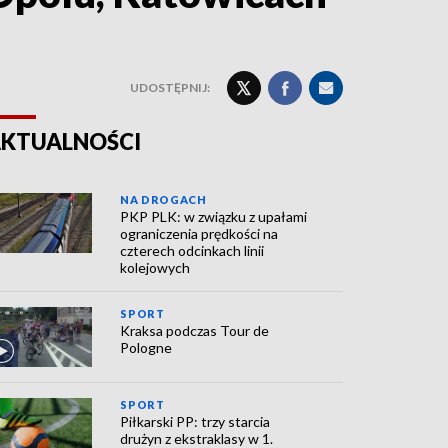
UDOSTĘPNIJ:
KTUALNOŚCI
NA DROGACH
PKP PLK: w związku z upałami
ograniczenia prędkości na
czterech odcinkach linii
kolejowych
SPORT
Kraksa podczas Tour de
Pologne
SPORT
Piłkarski PP: trzy starcia
drużyn z ekstraklasy w 1.