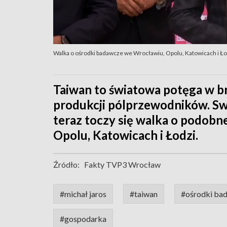
Walka o ośrodki badawcze we Wrocławiu, Opolu, Katowicach i Ło
Taiwan to światowa potęga w br
produkcji pólprzewodników. Swo
teraz toczy się walka o podob
Opolu, Katowicach i Łodzi.
Źródło:
Fakty TVP3 Wrocław
#michał jaros
#taiwan
#ośrodki ba
#gospodarka