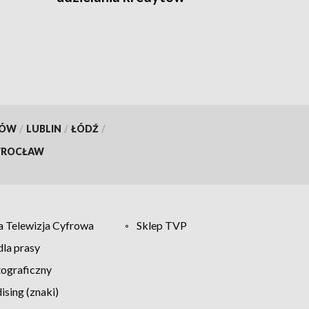
mieszkaniowych
KÓW
/
LUBLIN
/
ŁÓDŹ
/
ROCŁAW
 Telewizja Cyfrowa
Sklep TVP
la prasy
tograficzny
sing (znaki)