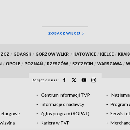
oficjalne kursy NBP
ZOBACZ WIĘCEJ
SZCZ
/
GDAŃSK
/
GORZÓW WLKP.
/
KATOWICE
/
KIELCE
/
KRA
N
/
OPOLE
/
POZNAŃ
/
RZESZÓW
/
SZCZECIN
/
WARSZAWA
/
W
Dołącz do nas:
Centrum informacji TVP
Naziemna
Informacje o nadawcy
Program d
zetargowe
Zgłoś program (ROPAT)
Serwis fo
wizyjna
Kariera w TVP
Merchandi