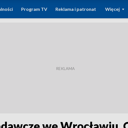
lności
Program TV
Reklama i patronat
Więcej
adawcze we Wrocławiu, 