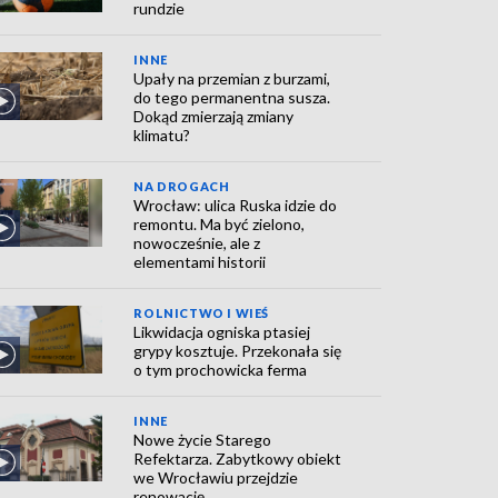
rundzie
INNE
Upały na przemian z burzami,
do tego permanentna susza.
Dokąd zmierzają zmiany
klimatu?
NA DROGACH
Wrocław: ulica Ruska idzie do
remontu. Ma być zielono,
nowocześnie, ale z
elementami historii
ROLNICTWO I WIEŚ
Likwidacja ogniska ptasiej
grypy kosztuje. Przekonała się
o tym prochowicka ferma
INNE
Nowe życie Starego
Refektarza. Zabytkowy obiekt
we Wrocławiu przejdzie
renowację