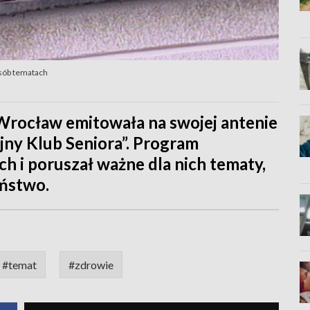
osób tematach
a Wrocław emitowała na swojej antenie
jny Klub Seniora”. Program
ch i poruszał ważne dla nich tematy,
eństwo.
#temat
#zdrowie