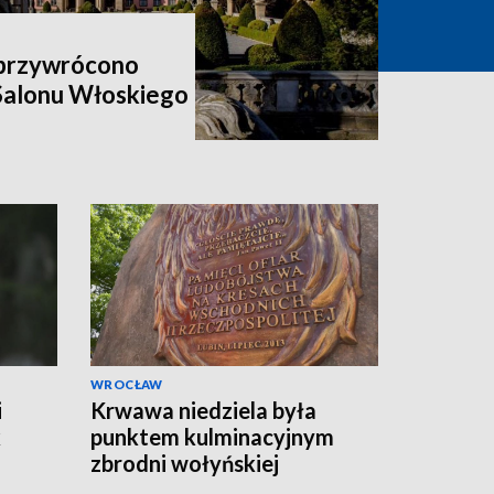
 przywrócono
 Salonu Włoskiego
WROCŁAW
i
Krwawa niedziela była
k
punktem kulminacyjnym
zbrodni wołyńskiej
i