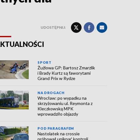
UDOSTĘPNIJ:
KTUALNOŚCI
SPORT
Żużlowa GP: Bartosz Zmarzlik
i Brady Kurtz są faworytami
Grand Prix w Rydze
NA DROGACH
Wrocław: po wypadku na
skrzyżowaniu ul. Reymonta z
Kleczkowską MPK
wprowadziło objazdy
POD PARAGRAFEM
Nastolatek na crossie
próbował uniknąć kontroli.