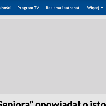
lności
Program TV
Reklama i patronat
Więcej
Seniora” opowiadał o isto