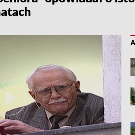
matach
A