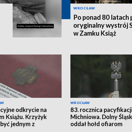
WROCŁAW
Po ponad 80 latach
oryginalny wystrój
w Zamku Książ
AW
WROCŁAW
cyjne odkrycie na
83. rocznica pacyfikacj
m Książu. Krzyżyk
Michniowa. Dolny Śląs
być jednym z
oddał hołd ofiarom
arszych śladów
pacyfikacji polskich ws