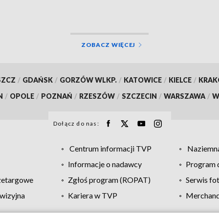
ścijaństwa w Polsce
ZOBACZ WIĘCEJ
SZCZ
/
GDAŃSK
/
GORZÓW WLKP.
/
KATOWICE
/
KIELCE
/
KRA
N
/
OPOLE
/
POZNAŃ
/
RZESZÓW
/
SZCZECIN
/
WARSZAWA
/
W
Dołącz do nas:
Centrum informacji TVP
Naziemna
Informacje o nadawcy
Program d
zetargowe
Zgłoś program (ROPAT)
Serwis fo
wizyjna
Kariera w TVP
Merchandi