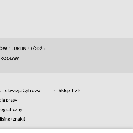
KÓW
/
LUBLIN
/
ŁÓDŹ
/
ROCŁAW
 Telewizja Cyfrowa
Sklep TVP
la prasy
tograficzny
sing (znaki)