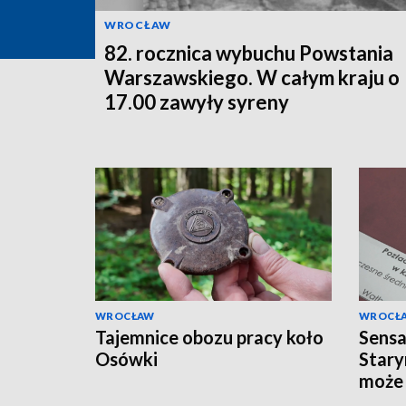
WROCŁAW
82. rocznica wybuchu Powstania
Warszawskiego. W całym kraju o
17.00 zawyły syreny
WROCŁAW
WROCŁ
Tajemnice obozu pracy koło
Sensa
Osówki
Stary
może 
najst