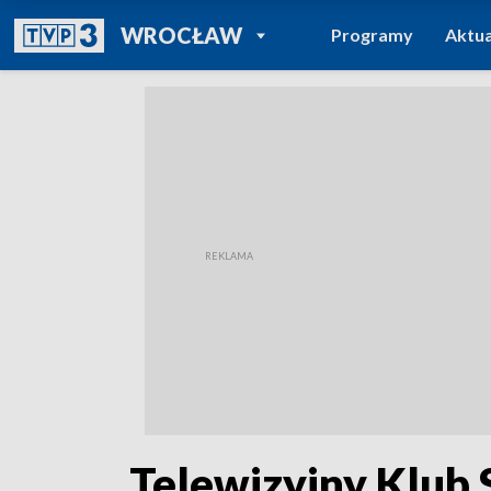
POWRÓT DO
WROCŁAW
Programy
Aktua
TVP REGIONY
„Telewizyjny Klub 