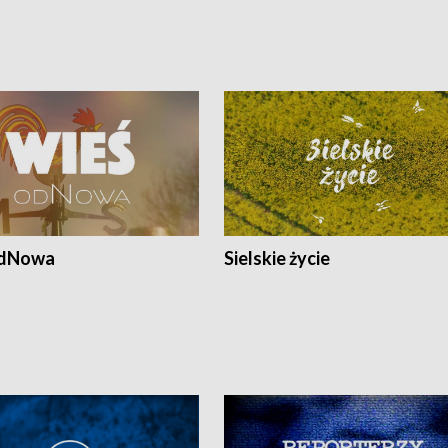
odNowa
Sielskie życie