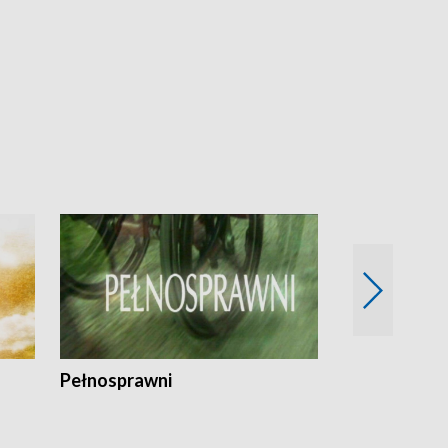
Pełnosprawni
Bezpieczny 