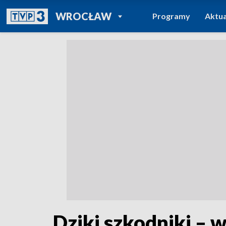
POWRÓT DO
WROCŁAW
Programy
Aktua
TVP REGIONY
Dziki szkodniki – 