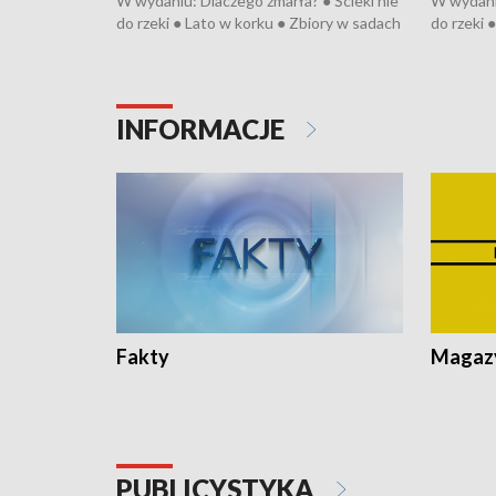
W wydaniu: Dlaczego zmarła? ● Ścieki nie
W wydaniu
do rzeki ● Lato w korku ● Zbiory w sadach
do rzeki 
● Senior za kółkiem ● Złoto dla...
● Senior z
cierpiwych ● Mrożonki dla zwierząt
cierpiwyc
INFORMACJE
Fakty
Magazy
PUBLICYSTYKA