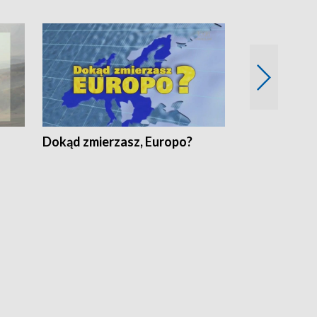
Dokąd zmierzasz, Europo?
Fakty Komen