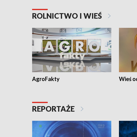
ROLNICTWO I WIEŚ
AgroFakty
Wieś 
REPORTAŻE