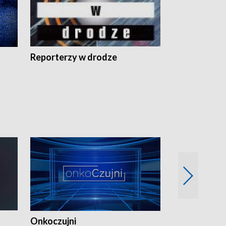
Reporterzy w drodze
Onkoczujni
Recepta na 