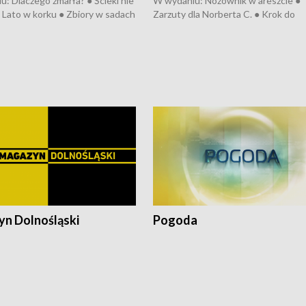
: Dlaczego zmarła? ● Ścieki nie
W wydaniu: Nożownik w areszcie ●
● Lato w korku ● Zbiory w sadach
Zarzuty dla Norberta C. ● Krok do
a kółkiem ● Złoto dla...
obwodnicy ● Miliony na ochronę ●
h ● Mrożonki dla zwierząt
Oddział jak nowy ● Rynek ma być zi
● Inkubator w ognisku ● Rodzic też
pacjent ● Trzeba ratować lekarza
n Dolnośląski
Pogoda