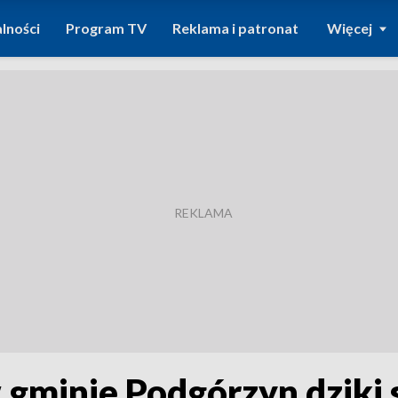
lności
Program TV
Reklama i patronat
Więcej
w gminie Podgórzyn dziki 