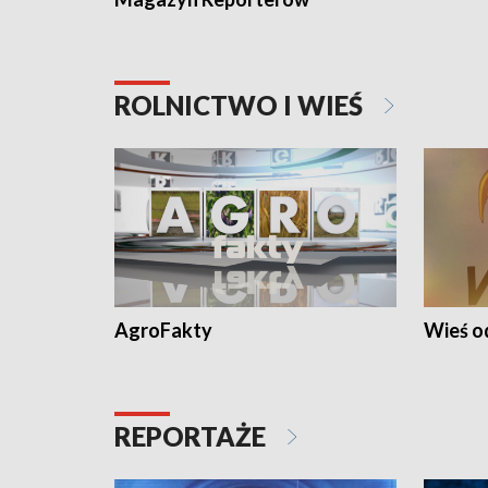
ROLNICTWO I WIEŚ
AgroFakty
Wieś 
REPORTAŻE