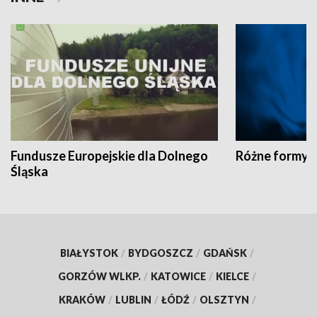
Fundusze Europejskie dla Dolnego
Różne formy t
Śląska
BIAŁYSTOK
/
BYDGOSZCZ
/
GDAŃSK
/
GORZÓW WLKP.
/
KATOWICE
/
KIELCE
/
KRAKÓW
/
LUBLIN
/
ŁÓDŹ
/
OLSZTYN
/