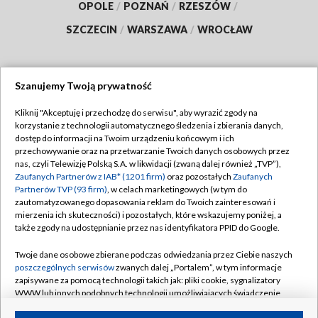
OPOLE
/
POZNAŃ
/
RZESZÓW
/
SZCZECIN
/
WARSZAWA
/
WROCŁAW
Szanujemy Twoją prywatność
Dołącz do nas:
Kliknij "Akceptuję i przechodzę do serwisu", aby wyrazić zgody na
korzystanie z technologii automatycznego śledzenia i zbierania danych,
TVP
dostęp do informacji na Twoim urządzeniu końcowym i ich
Abonament TVP
przechowywanie oraz na przetwarzanie Twoich danych osobowych przez
Regulamin TVP
nas, czyli Telewizję Polską S.A. w likwidacji (zwaną dalej również „TVP”),
Emisja w TVP
Polityka prywatności
Zaufanych Partnerów z IAB* (1201 firm)
oraz pozostałych
Zaufanych
Partnerów TVP (93 firm)
, w celach marketingowych (w tym do
Centrum informacji TVP
Moje zgody
zautomatyzowanego dopasowania reklam do Twoich zainteresowań i
mierzenia ich skuteczności) i pozostałych, które wskazujemy poniżej, a
Naziemna Telewizja Cyfrowa
Pomoc
także zgody na udostępnianie przez nas identyfikatora PPID do Google.
Sklep TVP
Biuro reklamy
Twoje dane osobowe zbierane podczas odwiedzania przez Ciebie naszych
Rada Programowa
Kontakt
poszczególnych serwisów
zwanych dalej „Portalem”, w tym informacje
zapisywane za pomocą technologii takich jak: pliki cookie, sygnalizatory
System NOS
WWW lub innych podobnych technologii umożliwiających świadczenie
dopasowanych i bezpiecznych usług, personalizację treści oraz reklam,
Informacje o nadawcy
Kanały