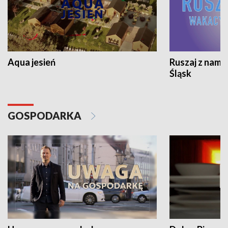
Aqua jesień
Ruszaj z nami
Śląsk
GOSPODARKA