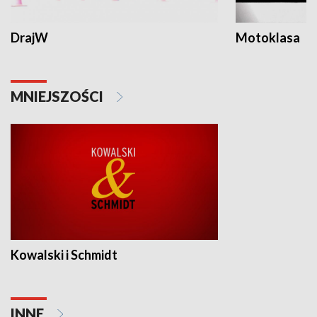
DrajW
Motoklasa
MNIEJSZOŚCI
Kowalski i Schmidt
INNE