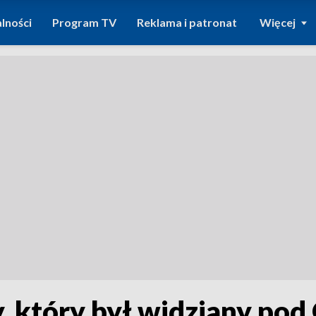
lności
Program TV
Reklama i patronat
Więcej
 który był widziany po