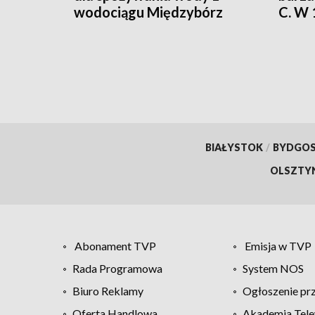
wodociągu Międzybórz
C. W
alert
BIAŁYSTOK
/
BYDGO
OLSZTY
Abonament TVP
Emisja w TVP
Rada Programowa
System NOS
Biuro Reklamy
Ogłoszenie pr
Oferta Handlowa
Akademia Tele