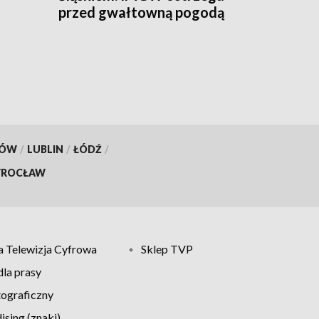
przed gwałtowną pogodą
KÓW
/
LUBLIN
/
ŁÓDŹ
/
ROCŁAW
 Telewizja Cyfrowa
Sklep TVP
la prasy
tograficzny
sing (znaki)