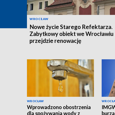
WROCŁAW
Nowe życie Starego Refektarza.
Zabytkowy obiekt we Wrocławiu
przejdzie renowację
WROCŁAW
WROCŁ
Wprowadzono obostrzenia
IMGW
dla spożywania wody z
burza