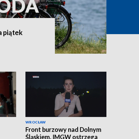
 piątek
WROCŁAW
Front burzowy nad Dolnym
Śląskiem. IMGW ostrzega