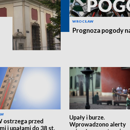
WROCŁAW
Prognoza pogody na
AW
Upały i burze.
 ostrzega przed
Wprowadzono alerty
mi i upałami do 38 st.