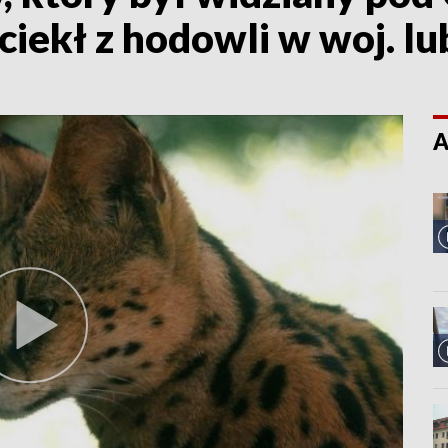
iekł z hodowli w woj. l
A