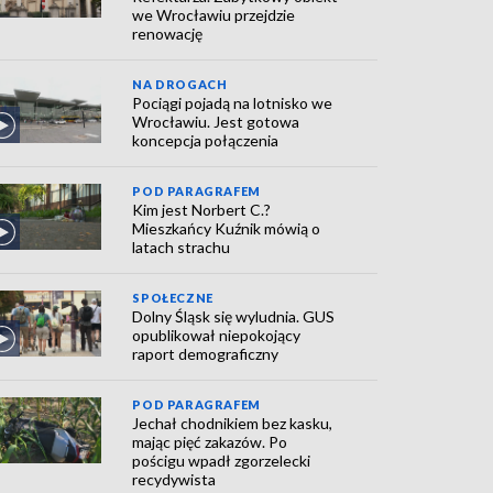
we Wrocławiu przejdzie
renowację
NA DROGACH
Pociągi pojadą na lotnisko we
Wrocławiu. Jest gotowa
koncepcja połączenia
POD PARAGRAFEM
Kim jest Norbert C.?
Mieszkańcy Kuźnik mówią o
latach strachu
SPOŁECZNE
Dolny Śląsk się wyludnia. GUS
opublikował niepokojący
raport demograficzny
POD PARAGRAFEM
Jechał chodnikiem bez kasku,
mając pięć zakazów. Po
pościgu wpadł zgorzelecki
recydywista