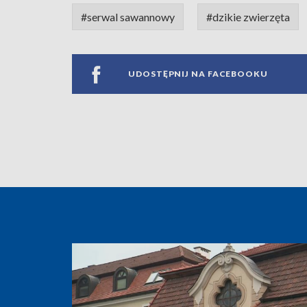
#serwal sawannowy
#dzikie zwierzęta
UDOSTĘPNIJ NA FACEBOOKU