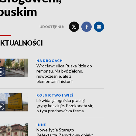
ubuskim
UDOSTĘPNIJ:
KTUALNOŚCI
NA DROGACH
Wrocław: ulica Ruska idzie do
remontu. Ma być zielono,
nowocześnie, ale z
elementami historii
ROLNICTWO I WIEŚ
Likwidacja ogniska ptasiej
grypy kosztuje. Przekonała się
o tym prochowicka ferma
INNE
Nowe życie Starego
Refektarza. Zabytkowy obiekt