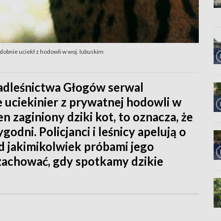
obnie uciekł z hodowli w woj. lubuskim
Nadleśnictwa Głogów serwal
uciekinier z prywatnej hodowli w
en zaginiony dziki kot, to oznacza, że
godni. Policjanci i leśnicy apelują o
ed jakimikolwiek próbami jego
 zachować, gdy spotkamy dzikie