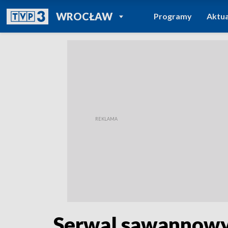
POWRÓT DO
WROCŁAW
Programy
Aktua
TVP REGIONY
Serwal sawannowy,