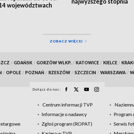
najwyższego stopnia
 14 województwach
 RCB
ZOBACZ WIĘCEJ
SZCZ
/
GDAŃSK
/
GORZÓW WLKP.
/
KATOWICE
/
KIELCE
/
KRA
N
/
OPOLE
/
POZNAŃ
/
RZESZÓW
/
SZCZECIN
/
WARSZAWA
/
W
Dołącz do nas:
Centrum informacji TVP
Naziemna
Informacje o nadawcy
Program d
zetargowe
Zgłoś program (ROPAT)
Serwis fo
wizyjna
Kariera w TVP
Merchandi