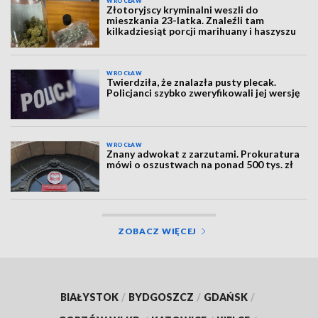
WROCŁAW
Złotoryjscy kryminalni weszli do
mieszkania 23-latka. Znaleźli tam
kilkadziesiąt porcji marihuany i haszyszu
WROCŁAW
Twierdziła, że znalazła pusty plecak.
Policjanci szybko zweryfikowali jej wersję
WROCŁAW
Znany adwokat z zarzutami. Prokuratura
mówi o oszustwach na ponad 500 tys. zł
ZOBACZ WIĘCEJ
BIAŁYSTOK
/
BYDGOSZCZ
/
GDAŃSK
/