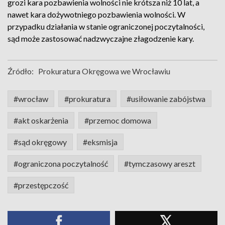
grozi kara pozbawienia wolności nie krótsza niż 10 lat, a
nawet kara dożywotniego pozbawienia wolności. W
przypadku działania w stanie ograniczonej poczytalności,
sąd może zastosować nadzwyczajne złagodzenie kary.
Źródło:
Prokuratura Okręgowa we Wrocławiu
#wrocław
#prokuratura
#usiłowanie zabójstwa
#akt oskarżenia
#przemoc domowa
#sąd okręgowy
#eksmisja
#ograniczona poczytalność
#tymczasowy areszt
#przestępczość