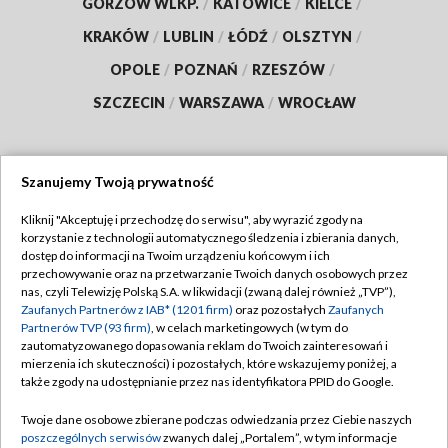
GORZÓW WLKP.
/
KATOWICE
/
KIELCE
/
KRAKÓW
/
LUBLIN
/
ŁÓDŹ
/
OLSZTYN
/
OPOLE
/
POZNAŃ
/
RZESZÓW
/
SZCZECIN
/
WARSZAWA
/
WROCŁAW
Szanujemy Twoją prywatność
Dołącz do nas:
Kliknij "Akceptuję i przechodzę do serwisu", aby wyrazić zgody na
korzystanie z technologii automatycznego śledzenia i zbierania danych,
TVP
dostęp do informacji na Twoim urządzeniu końcowym i ich
Abonament TVP
przechowywanie oraz na przetwarzanie Twoich danych osobowych przez
Regulamin TVP
nas, czyli Telewizję Polską S.A. w likwidacji (zwaną dalej również „TVP”),
Emisja w TVP
Polityka prywatności
Zaufanych Partnerów z IAB* (1201 firm)
oraz pozostałych
Zaufanych
Partnerów TVP (93 firm)
, w celach marketingowych (w tym do
Centrum informacji TVP
Moje zgody
zautomatyzowanego dopasowania reklam do Twoich zainteresowań i
mierzenia ich skuteczności) i pozostałych, które wskazujemy poniżej, a
Naziemna Telewizja Cyfrowa
Pomoc
także zgody na udostępnianie przez nas identyfikatora PPID do Google.
Sklep TVP
Biuro reklamy
Twoje dane osobowe zbierane podczas odwiedzania przez Ciebie naszych
Rada Programowa
Kontakt
poszczególnych serwisów
zwanych dalej „Portalem”, w tym informacje