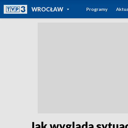
POWRÓT DO
WROCŁAW
Programy
Aktua
TVP REGIONY
Jak wygląda sytua