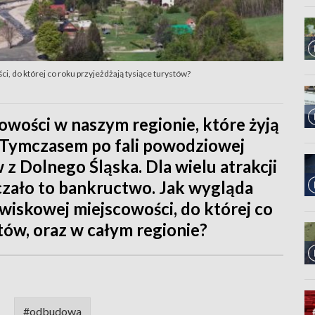
, do której co roku przyjeżdżają tysiące turystów?
owości w naszym regionie, które żyją
e. Tymczasem po fali powodziowej
z Dolnego Śląska. Dla wielu atrakcji
czało to bankructwo. Jak wygląda
wiskowej miejscowości, do której co
tów, oraz w całym regionie?
#odbudowa