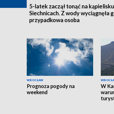
5-latek zaczął tonąć na kąpielisk
Siechnicach. Z wody wyciągnęła 
przypadkowa osoba
WROCŁAW
WROCŁ
Prognoza pogody na
W Ka
weekend
warun
turys