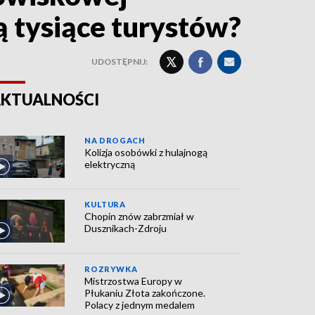
ą tysiące turystów?
UDOSTĘPNIJ:
KTUALNOŚCI
NA DROGACH
Kolizja osobówki z hulajnogą
elektryczną
KULTURA
Chopin znów zabrzmiał w
Dusznikach-Zdroju
ROZRYWKA
Mistrzostwa Europy w
Płukaniu Złota zakończone.
Polacy z jednym medalem