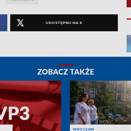
UDOSTĘPNIJ NA X
ZOBACZ TAKŻE
WROCŁAW