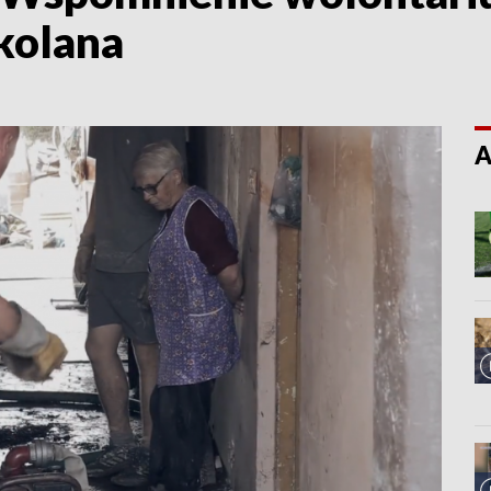
kolana
A