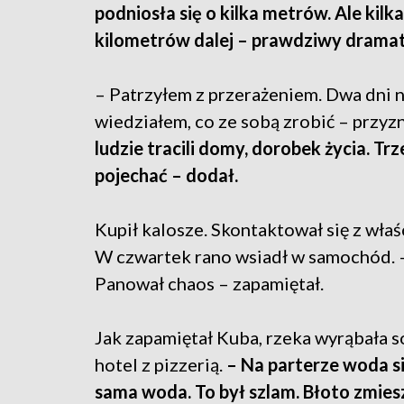
podniosła się o kilka metrów. Ale kilk
kilometrów dalej – prawdziwy dramat
– Patrzyłem z przerażeniem. Dwa dni n
wiedziałem, co ze sobą zrobić – przyzn
ludzie tracili domy, dorobek życia. Tr
pojechać – dodał.
Kupił kalosze. Skontaktował się z właśc
W czwartek rano wsiadł w samochód. – 
Panował chaos – zapamiętał.
Jak zapamiętał Kuba, rzeka wyrąbała so
hotel z pizzerią.
– Na parterze woda s
sama woda. To był szlam. Błoto zmiesz