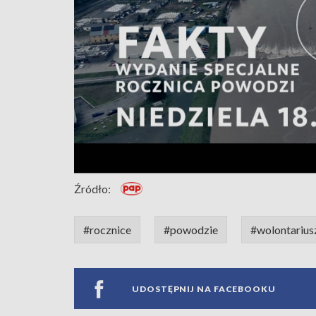
Źródło:
#rocznice
#powodzie
#wolontarius
UDOSTĘPNIJ NA FACEBOOKU