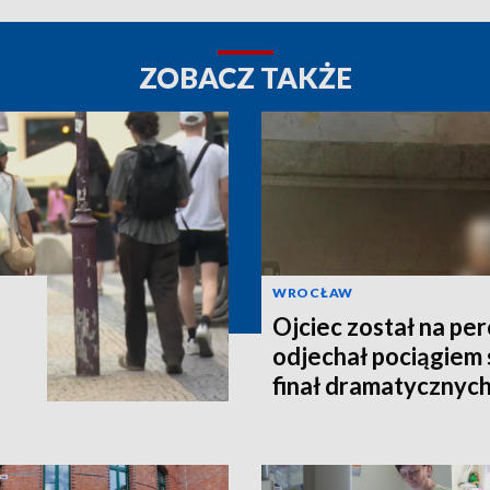
ZOBACZ TAKŻE
WROCŁAW
Ojciec został na per
odjechał pociągiem 
finał dramatycznych