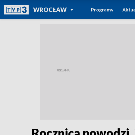
POWRÓT DO
WROCŁAW
Programy
Aktua
TVP REGIONY
Rocznica powodzi.