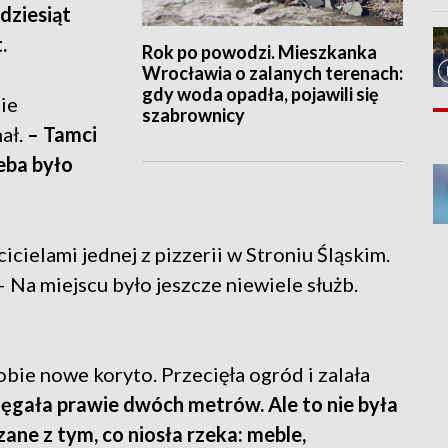
adziesiąt
.
Rok po powodzi. Mieszkanka
Wrocławia o zalanych terenach:
gdy woda opadła, pojawili się
ie
szabrownicy
ał.
– Tamci
zeba było
icielami jednej z pizzerii w Stroniu Śląskim.
Na miejscu było jeszcze niewiele służb.
bie nowe koryto. Przecięła ogród i zalała
ięgała prawie dwóch metrów. Ale to nie była
ane z tym, co niosła rzeka: meble,