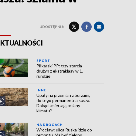
UDOSTĘPNIJ:
KTUALNOŚCI
SPORT
Piłkarski PP: trzy starcia
drużyn z ekstraklasy w 1.
rundzie
INNE
Upały na przemian z burzami,
do tego permanentna susza.
Dokąd zmierzają zmiany
klimatu?
NA DROGACH
Wrocław: ulica Ruska idzie do
remontu. Ma być zielono,