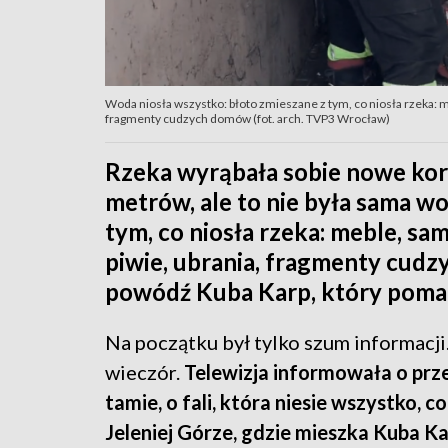
Woda niosła wszystko: błoto zmieszane z tym, co niosła rzeka: m
fragmenty cudzych domów (fot. arch. TVP3 Wrocław)
Rzeka wyrąbała sobie nowe kor
metrów, ale to nie była sama wo
tym, co niosła rzeka: meble, s
piwie, ubrania, fragmenty cud
powódź Kuba Karp, który poma
Na początku był tylko szum informacji.
wieczór.
Telewizja informowała o prz
tamie, o fali, która niesie wszystko, 
Jeleniej Górze, gdzie mieszka Kuba K