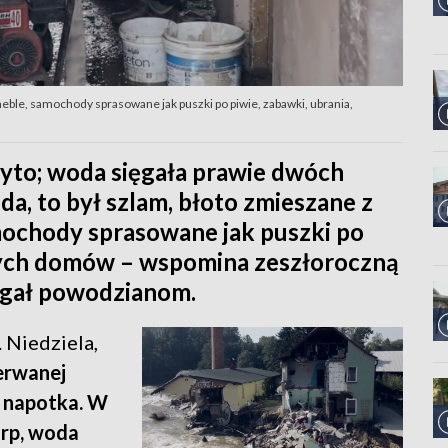
eble, samochody sprasowane jak puszki po piwie, zabawki, ubrania,
yto; woda sięgała prawie dwóch
da, to był szlam, błoto zmieszane z
amochody sprasowane jak puszki po
zych domów – wspomina zeszłoroczną
gał powodzianom.
 Niedziela,
erwanej
co napotka. W
arp, woda