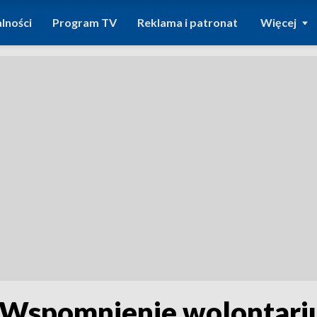
lności
Program TV
Reklama i patronat
Więcej
 Wspomnienie wolontariu