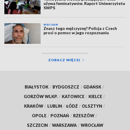
używa feminatywów. Raport Uniwersytetu
SWPS
WROCŁAW
Znasz tego mężczyznę? Policja z Czech
prosi o pomoc w jego rozpoznaniu
ZOBACZ WIĘCEJ
BIAŁYSTOK
/
BYDGOSZCZ
/
GDAŃSK
/
GORZÓW WLKP.
/
KATOWICE
/
KIELCE
/
KRAKÓW
/
LUBLIN
/
ŁÓDŹ
/
OLSZTYN
/
OPOLE
/
POZNAŃ
/
RZESZÓW
/
SZCZECIN
/
WARSZAWA
/
WROCŁAW