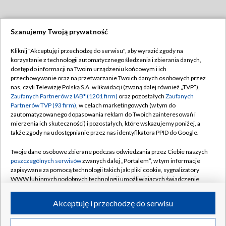
Szanujemy Twoją prywatność
Dołącz do nas:
Kliknij "Akceptuję i przechodzę do serwisu", aby wyrazić zgody na
korzystanie z technologii automatycznego śledzenia i zbierania danych,
TVP
dostęp do informacji na Twoim urządzeniu końcowym i ich
Abonament TVP
przechowywanie oraz na przetwarzanie Twoich danych osobowych przez
Regulamin TVP
nas, czyli Telewizję Polską S.A. w likwidacji (zwaną dalej również „TVP”),
Emisja w TVP
Polityka prywatności
Zaufanych Partnerów z IAB* (1201 firm)
oraz pozostałych
Zaufanych
Partnerów TVP (93 firm)
, w celach marketingowych (w tym do
Centrum informacji TVP
Moje zgody
zautomatyzowanego dopasowania reklam do Twoich zainteresowań i
mierzenia ich skuteczności) i pozostałych, które wskazujemy poniżej, a
Naziemna Telewizja Cyfrowa
Pomoc
także zgody na udostępnianie przez nas identyfikatora PPID do Google.
Sklep TVP
Biuro reklamy
Twoje dane osobowe zbierane podczas odwiedzania przez Ciebie naszych
Rada Programowa
Kontakt
poszczególnych serwisów
zwanych dalej „Portalem”, w tym informacje
zapisywane za pomocą technologii takich jak: pliki cookie, sygnalizatory
System NOS
WWW lub innych podobnych technologii umożliwiających świadczenie
dopasowanych i bezpiecznych usług, personalizację treści oraz reklam,
Informacje o nadawcy
Kanały
udostępnianie funkcji mediów społecznościowych oraz analizowanie
Akceptuję i przechodzę do serwisu
ruchu w Internecie.
Program dla prasy
©2026 Telewizja Polska S.A. w likwidacji
Biuro Reklamy
Twoje dane osobowe zbierane podczas odwiedzania przez Ciebie