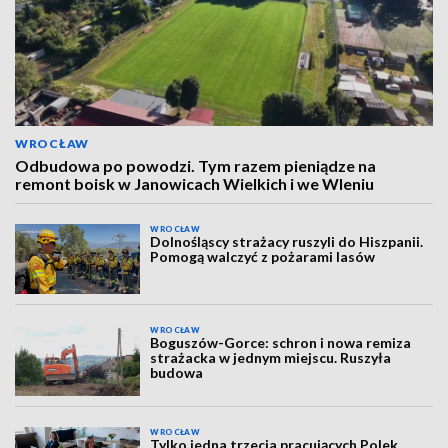
WROCŁAW
Odbudowa po powodzi. Tym razem pieniądze na
remont boisk w Janowicach Wielkich i we Wleniu
WROCŁAW
Dolnośląscy strażacy ruszyli do Hiszpanii.
Pomogą walczyć z pożarami lasów
WROCŁAW
Boguszów-Gorce: schron i nowa remiza
strażacka w jednym miejscu. Ruszyła
budowa
WROCŁAW
Tylko jedna trzecia pracujących Polek