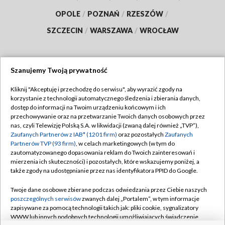
OPOLE
/
POZNAŃ
/
RZESZÓW
/
SZCZECIN
/
WARSZAWA
/
WROCŁAW
Szanujemy Twoją prywatność
Dołącz do nas:
Kliknij "Akceptuję i przechodzę do serwisu", aby wyrazić zgody na
korzystanie z technologii automatycznego śledzenia i zbierania danych,
TVP
dostęp do informacji na Twoim urządzeniu końcowym i ich
Abonament TVP
przechowywanie oraz na przetwarzanie Twoich danych osobowych przez
Regulamin TVP
nas, czyli Telewizję Polską S.A. w likwidacji (zwaną dalej również „TVP”),
Emisja w TVP
Polityka prywatności
Zaufanych Partnerów z IAB* (1201 firm)
oraz pozostałych
Zaufanych
Partnerów TVP (93 firm)
, w celach marketingowych (w tym do
Centrum informacji TVP
Moje zgody
zautomatyzowanego dopasowania reklam do Twoich zainteresowań i
mierzenia ich skuteczności) i pozostałych, które wskazujemy poniżej, a
Naziemna Telewizja Cyfrowa
Pomoc
także zgody na udostępnianie przez nas identyfikatora PPID do Google.
Sklep TVP
Biuro reklamy
Twoje dane osobowe zbierane podczas odwiedzania przez Ciebie naszych
Rada Programowa
Kontakt
poszczególnych serwisów
zwanych dalej „Portalem”, w tym informacje
zapisywane za pomocą technologii takich jak: pliki cookie, sygnalizatory
System NOS
WWW lub innych podobnych technologii umożliwiających świadczenie