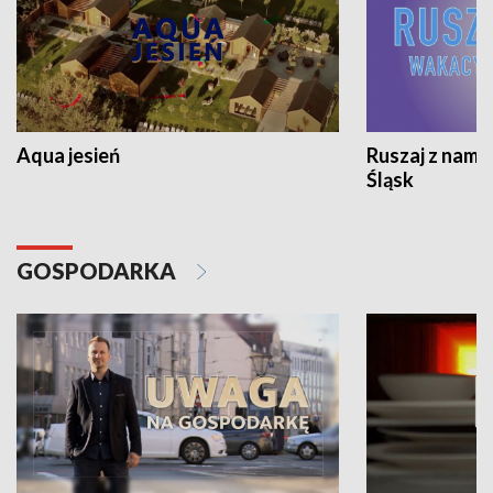
Aqua jesień
Ruszaj z nami
Śląsk
GOSPODARKA