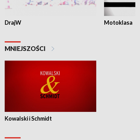
DrajW
Motoklasa
MNIEJSZOŚCI
Kowalski i Schmidt