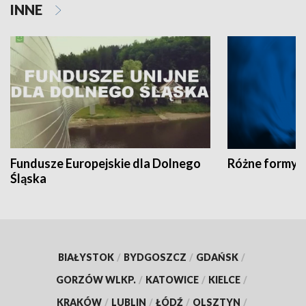
INNE
Fundusze Europejskie dla Dolnego
Różne formy t
Śląska
BIAŁYSTOK
/
BYDGOSZCZ
/
GDAŃSK
/
GORZÓW WLKP.
/
KATOWICE
/
KIELCE
/
KRAKÓW
/
LUBLIN
/
ŁÓDŹ
/
OLSZTYN
/