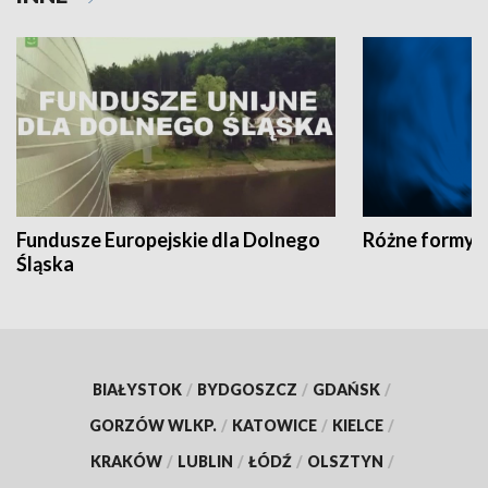
Fundusze Europejskie dla Dolnego
Różne formy t
Śląska
BIAŁYSTOK
/
BYDGOSZCZ
/
GDAŃSK
/
GORZÓW WLKP.
/
KATOWICE
/
KIELCE
/
KRAKÓW
/
LUBLIN
/
ŁÓDŹ
/
OLSZTYN
/