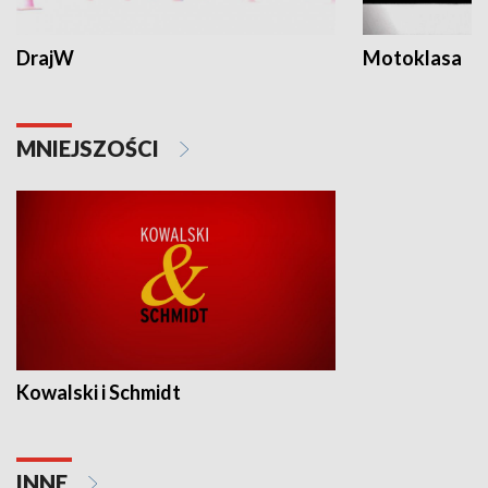
DrajW
Motoklasa
MNIEJSZOŚCI
Kowalski i Schmidt
INNE