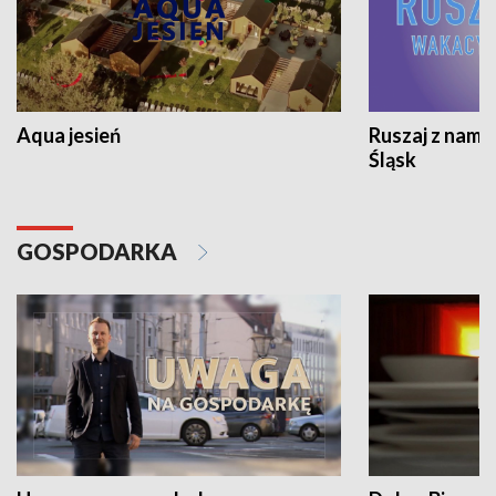
Aqua jesień
Ruszaj z nami
Śląsk
GOSPODARKA