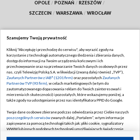
OPOLE
/
POZNAŃ
/
RZESZÓW
/
SZCZECIN
/
WARSZAWA
/
WROCŁAW
Szanujemy Twoją prywatność
Dołącz do nas:
Kliknij "Akceptuję i przechodzę do serwisu", aby wyrazić zgody na
korzystanie z technologii automatycznego śledzenia i zbierania danych,
TVP
dostęp do informacji na Twoim urządzeniu końcowym i ich
Abonament TVP
przechowywanie oraz na przetwarzanie Twoich danych osobowych przez
Regulamin TVP
nas, czyli Telewizję Polską S.A. w likwidacji (zwaną dalej również „TVP”),
Emisja w TVP
Polityka prywatności
Zaufanych Partnerów z IAB* (1201 firm)
oraz pozostałych
Zaufanych
Partnerów TVP (93 firm)
, w celach marketingowych (w tym do
Centrum informacji TVP
Moje zgody
zautomatyzowanego dopasowania reklam do Twoich zainteresowań i
mierzenia ich skuteczności) i pozostałych, które wskazujemy poniżej, a
Naziemna Telewizja Cyfrowa
Pomoc
także zgody na udostępnianie przez nas identyfikatora PPID do Google.
Sklep TVP
Biuro reklamy
Twoje dane osobowe zbierane podczas odwiedzania przez Ciebie naszych
Rada Programowa
Kontakt
poszczególnych serwisów
zwanych dalej „Portalem”, w tym informacje
zapisywane za pomocą technologii takich jak: pliki cookie, sygnalizatory
System NOS
WWW lub innych podobnych technologii umożliwiających świadczenie
dopasowanych i bezpiecznych usług, personalizację treści oraz reklam,
Informacje o nadawcy
Kanały