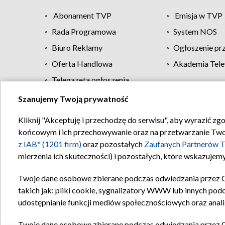
Abonament TVP
Emisja w TVP
Rada Programowa
System NOS
Biuro Reklamy
Ogłoszenie pr
Oferta Handlowa
Akademia Tele
Telegazeta ogłoszenia
Szanujemy Twoją prywatność
Regulamin TVP
Kliknij "Akceptuję i przechodzę do serwisu", aby wyrazić zg
końcowym i ich przechowywanie oraz na przetwarzanie Twoich
z IAB* (1201 firm)
oraz pozostałych
Zaufanych Partnerów T
mierzenia ich skuteczności) i pozostałych, które wskazujemy
Twoje dane osobowe zbierane podczas odwiedzania przez 
takich jak: pliki cookie, sygnalizatory WWW lub innych pod
udostępnianie funkcji mediów społecznościowych oraz anali
Twoje dane osobowe zbierane podczas odwiedzania przez 