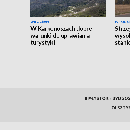
WROCŁAW
WROCŁ
W Karkonoszach dobre
Strze
warunki do uprawiania
wysok
turystyki
stani
BIAŁYSTOK
/
BYDGO
OLSZTY