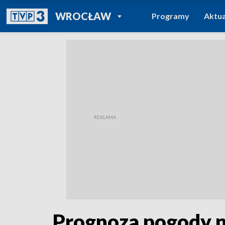
POWRÓT DO
WROCŁAW
Programy
Aktua
TVP REGIONY
Prognoza pogody 