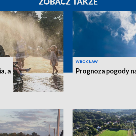
ZOBACZ TAKŻE
WROCŁAW
a, a
Prognoza pogody n