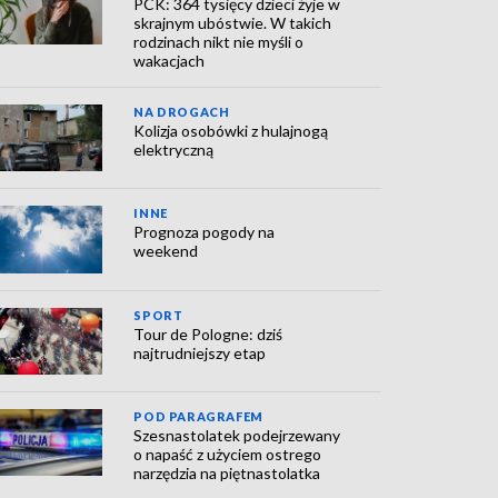
PCK: 364 tysięcy dzieci żyje w
skrajnym ubóstwie. W takich
rodzinach nikt nie myśli o
wakacjach
NA DROGACH
Kolizja osobówki z hulajnogą
elektryczną
INNE
Prognoza pogody na
weekend
SPORT
Tour de Pologne: dziś
najtrudniejszy etap
POD PARAGRAFEM
Szesnastolatek podejrzewany
o napaść z użyciem ostrego
narzędzia na piętnastolatka