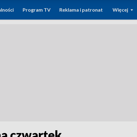
lności
Program TV
Reklama i patronat
Więcej
na czwartek