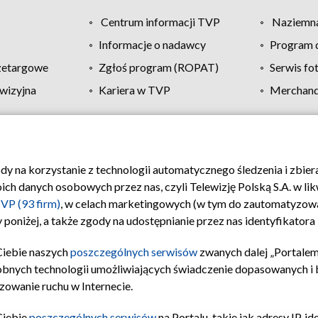
Centrum informacji TVP
Naziemna
Informacje o nadawcy
Program d
zetargowe
Zgłoś program (ROPAT)
Serwis fo
wizyjna
Kariera w TVP
Merchandi
Polityka prywatności
Moje zgody
Pomoc
Biuro re
ody na korzystanie z technologii automatycznego śledzenia i zbie
 danych osobowych przez nas, czyli Telewizję Polską S.A. w likw
VP (93 firm)
, w celach marketingowych (w tym do zautomatyzow
 poniżej, a także zgody na udostępnianie przez nas identyfikator
Ciebie naszych
poszczególnych serwisów
zwanych dalej „Portalem
obnych technologii umożliwiających świadczenie dopasowanych i be
zowanie ruchu w Internecie.
Ciebie
poszczególnych serwisów
na Portalu, takie jak adresy IP, 