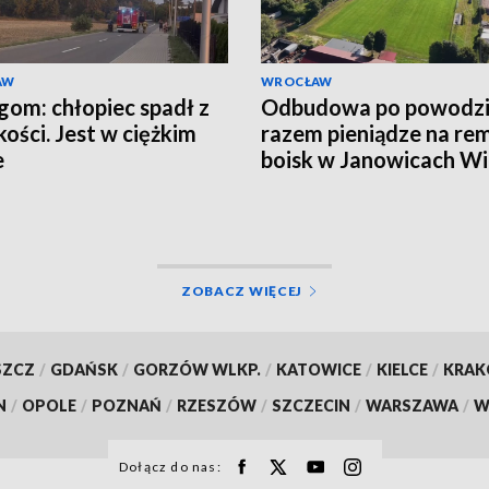
AW
WROCŁAW
gom: chłopiec spadł z
Odbudowa po powodzi
ości. Jest w ciężkim
razem pieniądze na re
e
boisk w Janowicach Wi
i we Wleniu
ZOBACZ WIĘCEJ
SZCZ
/
GDAŃSK
/
GORZÓW WLKP.
/
KATOWICE
/
KIELCE
/
KRA
N
/
OPOLE
/
POZNAŃ
/
RZESZÓW
/
SZCZECIN
/
WARSZAWA
/
W
Dołącz do nas: