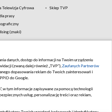
 Telewizja Cyfrowa
Sklep TVP
la prasy
tograficzny
sing (znaki)
klamy
Kontakt
rania danych, dostęp do informacji na Twoim urządzeniu
idacji (zwaną dalej również „TVP”),
Zaufanych Partnerów
anego dopasowania reklam do Twoich zainteresowań i
a PPID do Google.
”, w tym informacje zapisywane za pomocą technologii
zpiecznych usług, personalizację treści oraz reklam,
identyfikatory Twoich urządzeń końcowych i identyfikatory