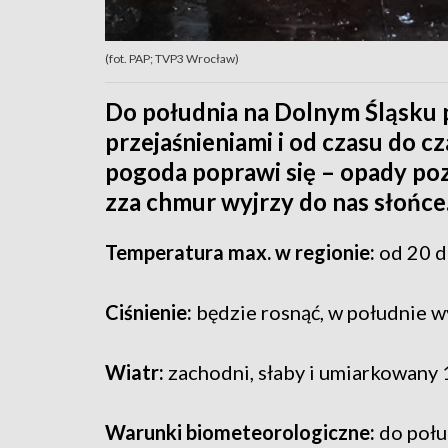
(fot. PAP; TVP3 Wrocław)
Do południa na Dolnym Śląsku 
przejaśnieniami i od czasu do c
pogoda poprawi się – opady poza
zza chmur wyjrzy do nas słońce
Temperatura max. w regionie:
od 20 do
Ciśnienie:
będzie rosnąć, w południe w
Wiatr:
zachodni, słaby i umiarkowany
Warunki biometeorologiczne:
do połu