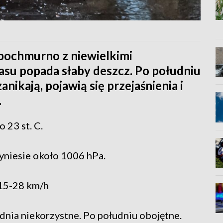
pochmurno z niewielkimi
zasu popada słaby deszcz. Po południu
nikają, pojawią się przejaśnienia i
.
 23 st. C.
yniesie około 1006 hPa.
 15-28 km/h
dnia niekorzystne. Po południu obojętne.