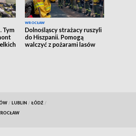
WROCŁAW
. Tym
Dolnośląscy strażacy ruszyli
mont
do Hiszpanii. Pomogą
elkich
walczyć z pożarami lasów
KÓW
/
LUBLIN
/
ŁÓDŹ
/
ROCŁAW