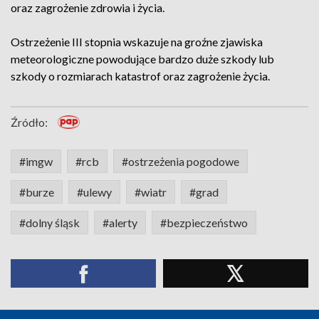
oraz zagrożenie zdrowia i życia.
Ostrzeżenie III stopnia wskazuje na groźne zjawiska
meteorologiczne powodujące bardzo duże szkody lub
szkody o rozmiarach katastrof oraz zagrożenie życia.
Źródło:
#imgw
#rcb
#ostrzeżenia pogodowe
#burze
#ulewy
#wiatr
#grad
#dolny śląsk
#alerty
#bezpieczeństwo