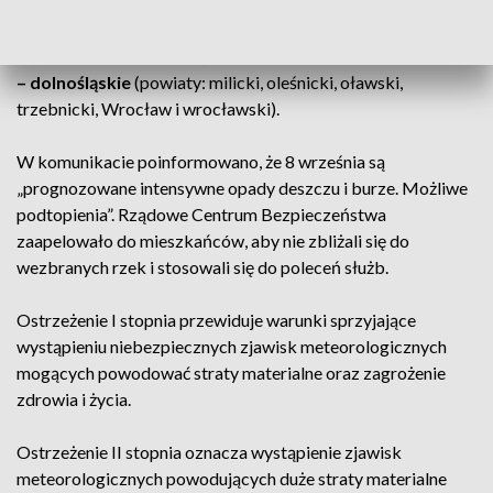
proszowicki, suski, wadowicki i wielicki),
– łódzkie (powiaty: pajęczański, radomszczański, sieradzki,
wieluński i wieruszowski),
– dolnośląskie
(powiaty: milicki, oleśnicki, oławski,
trzebnicki, Wrocław i wrocławski).
W komunikacie poinformowano, że 8 września są
„prognozowane intensywne opady deszczu i burze. Możliwe
podtopienia”. Rządowe Centrum Bezpieczeństwa
zaapelowało do mieszkańców, aby nie zbliżali się do
wezbranych rzek i stosowali się do poleceń służb.
Ostrzeżenie I stopnia przewiduje warunki sprzyjające
wystąpieniu niebezpiecznych zjawisk meteorologicznych
mogących powodować straty materialne oraz zagrożenie
zdrowia i życia.
Ostrzeżenie II stopnia oznacza wystąpienie zjawisk
meteorologicznych powodujących duże straty materialne