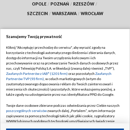
OPOLE
/
POZNAŃ
/
RZESZÓW
/
SZCZECIN
/
WARSZAWA
/
WROCŁAW
Szanujemy Twoją prywatność
Dołącz do nas:
Kliknij "Akceptuję i przechodzę do serwisu", aby wyrazić zgody na
korzystanie z technologii automatycznego śledzenia i zbierania danych,
TVP
dostęp do informacji na Twoim urządzeniu końcowym i ich
Abonament TVP
przechowywanie oraz na przetwarzanie Twoich danych osobowych przez
Regulamin TVP
nas, czyli Telewizję Polską S.A. w likwidacji (zwaną dalej również „TVP”),
Emisja w TVP
Polityka prywatności
Zaufanych Partnerów z IAB* (1201 firm)
oraz pozostałych
Zaufanych
Partnerów TVP (93 firm)
, w celach marketingowych (w tym do
Centrum informacji TVP
Moje zgody
zautomatyzowanego dopasowania reklam do Twoich zainteresowań i
mierzenia ich skuteczności) i pozostałych, które wskazujemy poniżej, a
Naziemna Telewizja Cyfrowa
Pomoc
także zgody na udostępnianie przez nas identyfikatora PPID do Google.
Sklep TVP
Biuro reklamy
Twoje dane osobowe zbierane podczas odwiedzania przez Ciebie naszych
Rada Programowa
Kontakt
poszczególnych serwisów
zwanych dalej „Portalem”, w tym informacje
zapisywane za pomocą technologii takich jak: pliki cookie, sygnalizatory
System NOS
WWW lub innych podobnych technologii umożliwiających świadczenie
dopasowanych i bezpiecznych usług, personalizację treści oraz reklam,
Informacje o nadawcy
Kanały