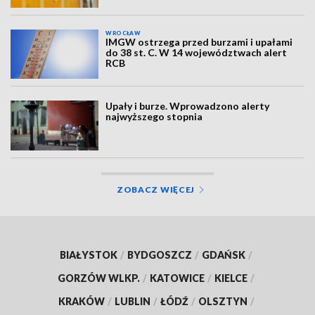
WROCŁAW
IMGW ostrzega przed burzami i upałami
do 38 st. C. W 14 województwach alert
RCB
Upały i burze. Wprowadzono alerty
najwyższego stopnia
ZOBACZ WIĘCEJ
BIAŁYSTOK
/
BYDGOSZCZ
/
GDAŃSK
/
GORZÓW WLKP.
/
KATOWICE
/
KIELCE
/
KRAKÓW
/
LUBLIN
/
ŁÓDŹ
/
OLSZTYN
/