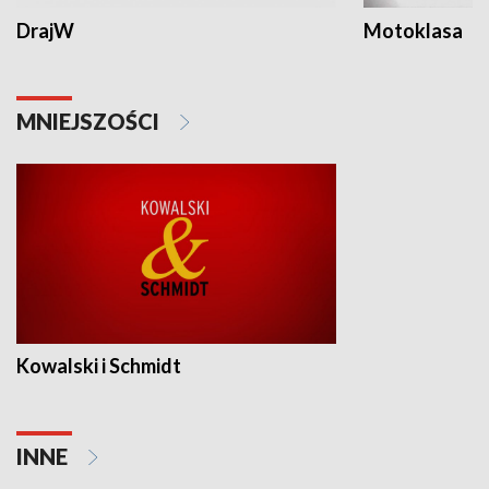
DrajW
Motoklasa
MNIEJSZOŚCI
Kowalski i Schmidt
INNE