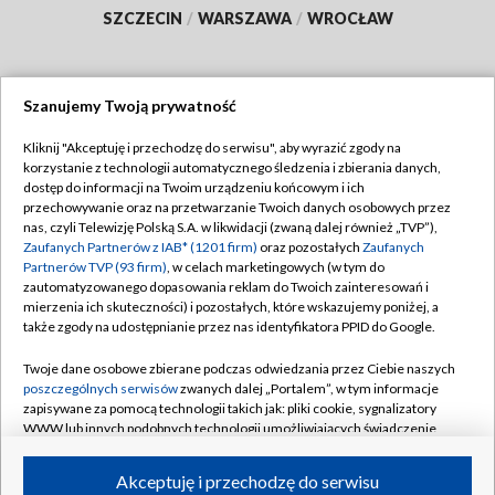
SZCZECIN
/
WARSZAWA
/
WROCŁAW
Szanujemy Twoją prywatność
Dołącz do nas:
Kliknij "Akceptuję i przechodzę do serwisu", aby wyrazić zgody na
korzystanie z technologii automatycznego śledzenia i zbierania danych,
TVP
dostęp do informacji na Twoim urządzeniu końcowym i ich
Abonament TVP
przechowywanie oraz na przetwarzanie Twoich danych osobowych przez
Regulamin TVP
nas, czyli Telewizję Polską S.A. w likwidacji (zwaną dalej również „TVP”),
Emisja w TVP
Polityka prywatności
Zaufanych Partnerów z IAB* (1201 firm)
oraz pozostałych
Zaufanych
Partnerów TVP (93 firm)
, w celach marketingowych (w tym do
Centrum informacji TVP
Moje zgody
zautomatyzowanego dopasowania reklam do Twoich zainteresowań i
mierzenia ich skuteczności) i pozostałych, które wskazujemy poniżej, a
Naziemna Telewizja Cyfrowa
Pomoc
także zgody na udostępnianie przez nas identyfikatora PPID do Google.
Sklep TVP
Biuro reklamy
Twoje dane osobowe zbierane podczas odwiedzania przez Ciebie naszych
Rada Programowa
Kontakt
poszczególnych serwisów
zwanych dalej „Portalem”, w tym informacje
zapisywane za pomocą technologii takich jak: pliki cookie, sygnalizatory
System NOS
WWW lub innych podobnych technologii umożliwiających świadczenie
dopasowanych i bezpiecznych usług, personalizację treści oraz reklam,
Informacje o nadawcy
Kanały
udostępnianie funkcji mediów społecznościowych oraz analizowanie
Akceptuję i przechodzę do serwisu
ruchu w Internecie.
Program dla prasy