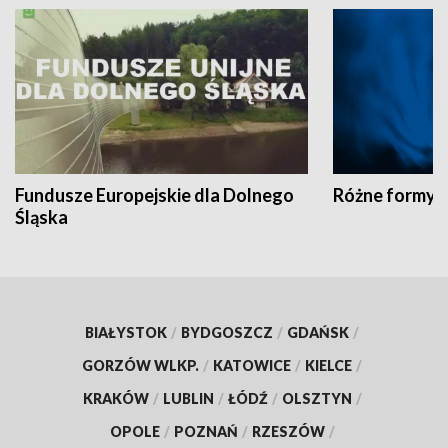
Fundusze Europejskie dla Dolnego
Różne formy t
Śląska
BIAŁYSTOK
/
BYDGOSZCZ
/
GDAŃSK
/
GORZÓW WLKP.
/
KATOWICE
/
KIELCE
/
KRAKÓW
/
LUBLIN
/
ŁÓDŹ
/
OLSZTYN
/
OPOLE
/
POZNAŃ
/
RZESZÓW
/