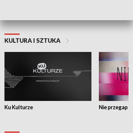
Dlaczego krowa...
Energia Przysz
KULTURA I SZTUKA
Ku Kulturze
Nie przegap