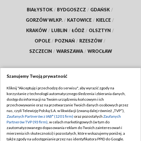
BIAŁYSTOK
/
BYDGOSZCZ
/
GDAŃSK
/
GORZÓW WLKP.
/
KATOWICE
/
KIELCE
/
KRAKÓW
/
LUBLIN
/
ŁÓDŹ
/
OLSZTYN
/
OPOLE
/
POZNAŃ
/
RZESZÓW
/
SZCZECIN
/
WARSZAWA
/
WROCŁAW
Szanujemy Twoją prywatność
Dołącz do nas:
Kliknij "Akceptuję i przechodzę do serwisu", aby wyrazić zgody na
korzystanie z technologii automatycznego śledzenia i zbierania danych,
TVP
dostęp do informacji na Twoim urządzeniu końcowym i ich
Abonament TVP
przechowywanie oraz na przetwarzanie Twoich danych osobowych przez
Regulamin TVP
nas, czyli Telewizję Polską S.A. w likwidacji (zwaną dalej również „TVP”),
Emisja w TVP
Polityka prywatności
Zaufanych Partnerów z IAB* (1201 firm)
oraz pozostałych
Zaufanych
Partnerów TVP (93 firm)
, w celach marketingowych (w tym do
Centrum informacji TVP
Moje zgody
zautomatyzowanego dopasowania reklam do Twoich zainteresowań i
mierzenia ich skuteczności) i pozostałych, które wskazujemy poniżej, a
Naziemna Telewizja Cyfrowa
Pomoc
także zgody na udostępnianie przez nas identyfikatora PPID do Google.