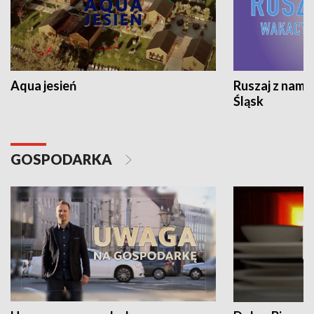
Aqua jesień
Ruszaj z nami
Śląsk
GOSPODARKA