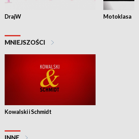
DrajW
Motoklasa
MNIEJSZOŚCI
Kowalski i Schmidt
INNE