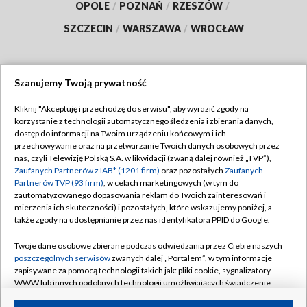
OPOLE
/
POZNAŃ
/
RZESZÓW
/
SZCZECIN
/
WARSZAWA
/
WROCŁAW
Szanujemy Twoją prywatność
Dołącz do nas:
Kliknij "Akceptuję i przechodzę do serwisu", aby wyrazić zgody na
korzystanie z technologii automatycznego śledzenia i zbierania danych,
TVP
dostęp do informacji na Twoim urządzeniu końcowym i ich
Abonament TVP
przechowywanie oraz na przetwarzanie Twoich danych osobowych przez
Regulamin TVP
nas, czyli Telewizję Polską S.A. w likwidacji (zwaną dalej również „TVP”),
Emisja w TVP
Polityka prywatności
Zaufanych Partnerów z IAB* (1201 firm)
oraz pozostałych
Zaufanych
Partnerów TVP (93 firm)
, w celach marketingowych (w tym do
Centrum informacji TVP
Moje zgody
zautomatyzowanego dopasowania reklam do Twoich zainteresowań i
mierzenia ich skuteczności) i pozostałych, które wskazujemy poniżej, a
Naziemna Telewizja Cyfrowa
Pomoc
także zgody na udostępnianie przez nas identyfikatora PPID do Google.
Sklep TVP
Biuro reklamy
Twoje dane osobowe zbierane podczas odwiedzania przez Ciebie naszych
Rada Programowa
Kontakt
poszczególnych serwisów
zwanych dalej „Portalem”, w tym informacje
zapisywane za pomocą technologii takich jak: pliki cookie, sygnalizatory
System NOS
WWW lub innych podobnych technologii umożliwiających świadczenie
dopasowanych i bezpiecznych usług, personalizację treści oraz reklam,
Informacje o nadawcy
Kanały