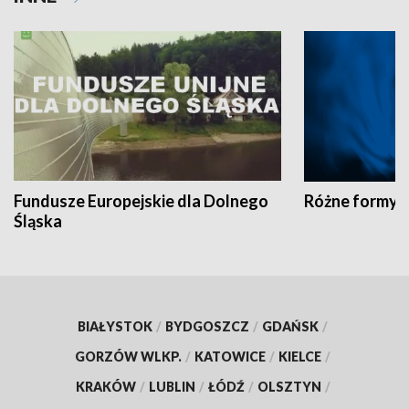
Fundusze Europejskie dla Dolnego
Różne formy t
Śląska
BIAŁYSTOK
/
BYDGOSZCZ
/
GDAŃSK
/
GORZÓW WLKP.
/
KATOWICE
/
KIELCE
/
KRAKÓW
/
LUBLIN
/
ŁÓDŹ
/
OLSZTYN
/