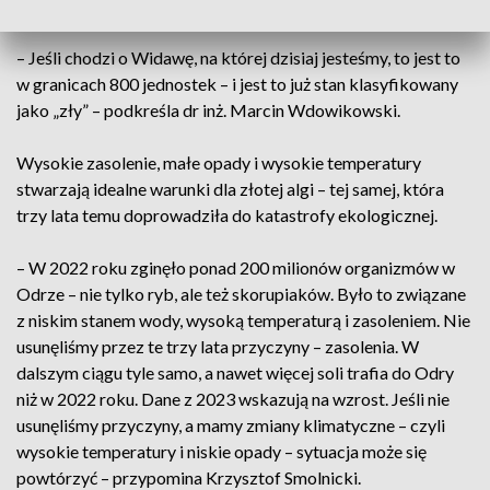
Widawy.
– Jeśli chodzi o Widawę, na której dzisiaj jesteśmy, to jest to
w granicach 800 jednostek – i jest to już stan klasyfikowany
jako „zły” – podkreśla dr inż. Marcin Wdowikowski.
Wysokie zasolenie, małe opady i wysokie temperatury
stwarzają idealne warunki dla złotej algi – tej samej, która
trzy lata temu doprowadziła do katastrofy ekologicznej.
– W 2022 roku zginęło ponad 200 milionów organizmów w
Odrze – nie tylko ryb, ale też skorupiaków. Było to związane
z niskim stanem wody, wysoką temperaturą i zasoleniem. Nie
usunęliśmy przez te trzy lata przyczyny – zasolenia. W
dalszym ciągu tyle samo, a nawet więcej soli trafia do Odry
niż w 2022 roku. Dane z 2023 wskazują na wzrost. Jeśli nie
usunęliśmy przyczyny, a mamy zmiany klimatyczne – czyli
wysokie temperatury i niskie opady – sytuacja może się
powtórzyć – przypomina Krzysztof Smolnicki.