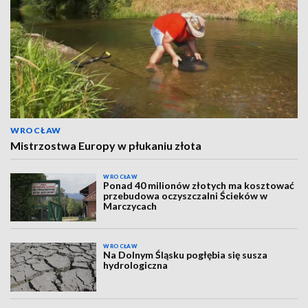
WROCŁAW
Mistrzostwa Europy w płukaniu złota
WROCŁAW
Ponad 40 milionów złotych ma kosztować
przebudowa oczyszczalni Ścieków w
Marczycach
WROCŁAW
Na Dolnym Śląsku pogłębia się susza
hydrologiczna