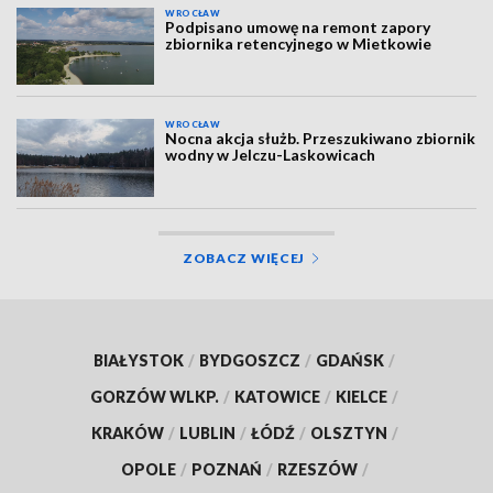
WROCŁAW
Podpisano umowę na remont zapory
zbiornika retencyjnego w Mietkowie
WROCŁAW
Nocna akcja służb. Przeszukiwano zbiornik
wodny w Jelczu-Laskowicach
ZOBACZ WIĘCEJ
BIAŁYSTOK
/
BYDGOSZCZ
/
GDAŃSK
/
GORZÓW WLKP.
/
KATOWICE
/
KIELCE
/
KRAKÓW
/
LUBLIN
/
ŁÓDŹ
/
OLSZTYN
/
OPOLE
/
POZNAŃ
/
RZESZÓW
/