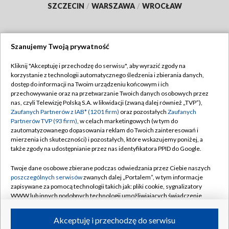
SZCZECIN
/
WARSZAWA
/
WROCŁAW
Szanujemy Twoją prywatność
Dołącz do nas:
Kliknij "Akceptuję i przechodzę do serwisu", aby wyrazić zgody na
korzystanie z technologii automatycznego śledzenia i zbierania danych,
TVP
dostęp do informacji na Twoim urządzeniu końcowym i ich
Abonament TVP
przechowywanie oraz na przetwarzanie Twoich danych osobowych przez
Regulamin TVP
nas, czyli Telewizję Polską S.A. w likwidacji (zwaną dalej również „TVP”),
Emisja w TVP
Polityka prywatności
Zaufanych Partnerów z IAB* (1201 firm)
oraz pozostałych
Zaufanych
Partnerów TVP (93 firm)
, w celach marketingowych (w tym do
Centrum informacji TVP
Moje zgody
zautomatyzowanego dopasowania reklam do Twoich zainteresowań i
mierzenia ich skuteczności) i pozostałych, które wskazujemy poniżej, a
Naziemna Telewizja Cyfrowa
Pomoc
także zgody na udostępnianie przez nas identyfikatora PPID do Google.
Sklep TVP
Biuro reklamy
Twoje dane osobowe zbierane podczas odwiedzania przez Ciebie naszych
Rada Programowa
Kontakt
poszczególnych serwisów
zwanych dalej „Portalem”, w tym informacje
zapisywane za pomocą technologii takich jak: pliki cookie, sygnalizatory
System NOS
WWW lub innych podobnych technologii umożliwiających świadczenie
dopasowanych i bezpiecznych usług, personalizację treści oraz reklam,
Informacje o nadawcy
Kanały
udostępnianie funkcji mediów społecznościowych oraz analizowanie
Akceptuję i przechodzę do serwisu
ruchu w Internecie.
Program dla prasy