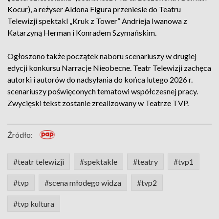
Kocur), a reżyser Aldona Figura przeniesie do Teatru
Telewizji spektakl „Kruk z Tower” Andrieja Iwanowa z
Katarzyną Herman i Konradem Szymańskim.
Ogłoszono także początek naboru scenariuszy w drugiej
edycji konkursu Narracje Nieobecne. Teatr Telewizji zachęca
autorki i autorów do nadsyłania do końca lutego 2026 r.
scenariuszy poświęconych tematowi współczesnej pracy.
Zwycięski tekst zostanie zrealizowany w Teatrze TVP.
Źródło:
#teatr telewizji
#spektakle
#teatry
#tvp1
#tvp
#scena młodego widza
#tvp2
#tvp kultura