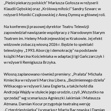
„Pieśni piekarzy polskich” Mariusza Gołosza w reżyserii
Klaudii Gębskiej oraz „Królową miłości” Sandry Szwarc w
reżyserii Moniki Czajkowskiej z Anną Dymną w głównej roli.
Na konferencji prasowej dyrektor Teatru Telewizji
zapowiedział nawiązanie współpracy z Narodowym Starym
Teatrem im. Heleny Modrzejewskiej w Krakowie. Jej efekt
widzowie zobaczą wiosną 2026 r. Będzie to spektakl
telewizyjny „1993. Aborcję i demokrację” na podstawie
książki Marcina Kościelniaka w adaptacji Igi Gańczarczyk i
w reżyserii Remigiusza Brzyka.
Wiosną zaplanowano również premiery: „Prałata” Michała
Kmiecika w reżyserii Marcina Libera, „Bezimiennego dzieła”
Witkacego w reżyserii Jana Englerta, a także hołd dla
Andrzeja Wajdy w stulecie jego urodzin, czyli „Wszystko na
sprzedaż” wg scenariusza Agnieszki Jakimiak i Mateusza
Atmana. Damian Kocur przygotuje teatralną wersję
„Czterdziestolatka” (scenariusz Marta Baczewska i Damian