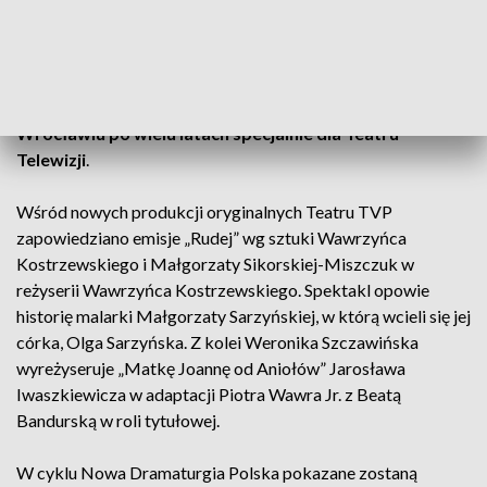
Na początku grudnia w dwóch częściach pokazana
zostanie „Wycinka” Thomasa Bernharda w reżyserii
Krystiana Lupy m.in. z Piotrem Skibą, Ewą Skibińską,
Janem Fryczem i Haliną Rasiakówną w rolach głównych.
To wznowienie spektaklu Teatru Polskiego we
Wrocławiu po wielu latach specjalnie dla Teatru
Telewizji
.
Wśród nowych produkcji oryginalnych Teatru TVP
zapowiedziano emisje „Rudej” wg sztuki Wawrzyńca
Kostrzewskiego i Małgorzaty Sikorskiej-Miszczuk w
reżyserii Wawrzyńca Kostrzewskiego. Spektakl opowie
historię malarki Małgorzaty Sarzyńskiej, w którą wcieli się jej
córka, Olga Sarzyńska. Z kolei Weronika Szczawińska
wyreżyseruje „Matkę Joannę od Aniołów” Jarosława
Iwaszkiewicza w adaptacji Piotra Wawra Jr. z Beatą
Bandurską w roli tytułowej.
W cyklu Nowa Dramaturgia Polska pokazane zostaną