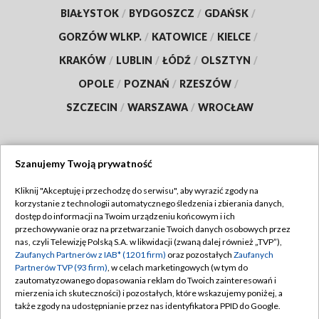
BIAŁYSTOK
/
BYDGOSZCZ
/
GDAŃSK
/
GORZÓW WLKP.
/
KATOWICE
/
KIELCE
/
KRAKÓW
/
LUBLIN
/
ŁÓDŹ
/
OLSZTYN
/
OPOLE
/
POZNAŃ
/
RZESZÓW
/
SZCZECIN
/
WARSZAWA
/
WROCŁAW
Szanujemy Twoją prywatność
Dołącz do nas:
Kliknij "Akceptuję i przechodzę do serwisu", aby wyrazić zgody na
korzystanie z technologii automatycznego śledzenia i zbierania danych,
TVP
dostęp do informacji na Twoim urządzeniu końcowym i ich
Abonament TVP
przechowywanie oraz na przetwarzanie Twoich danych osobowych przez
Regulamin TVP
nas, czyli Telewizję Polską S.A. w likwidacji (zwaną dalej również „TVP”),
Emisja w TVP
Polityka prywatności
Zaufanych Partnerów z IAB* (1201 firm)
oraz pozostałych
Zaufanych
Partnerów TVP (93 firm)
, w celach marketingowych (w tym do
Centrum informacji TVP
Moje zgody
zautomatyzowanego dopasowania reklam do Twoich zainteresowań i
mierzenia ich skuteczności) i pozostałych, które wskazujemy poniżej, a
Naziemna Telewizja Cyfrowa
Pomoc
także zgody na udostępnianie przez nas identyfikatora PPID do Google.