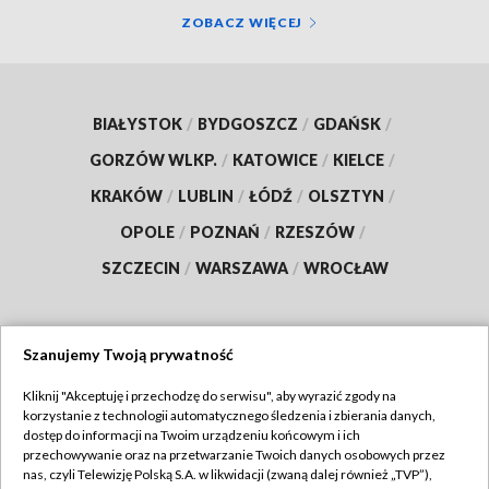
ZOBACZ WIĘCEJ
BIAŁYSTOK
/
BYDGOSZCZ
/
GDAŃSK
/
GORZÓW WLKP.
/
KATOWICE
/
KIELCE
/
KRAKÓW
/
LUBLIN
/
ŁÓDŹ
/
OLSZTYN
/
OPOLE
/
POZNAŃ
/
RZESZÓW
/
SZCZECIN
/
WARSZAWA
/
WROCŁAW
Szanujemy Twoją prywatność
Dołącz do nas:
Kliknij "Akceptuję i przechodzę do serwisu", aby wyrazić zgody na
korzystanie z technologii automatycznego śledzenia i zbierania danych,
TVP
dostęp do informacji na Twoim urządzeniu końcowym i ich
Abonament TVP
przechowywanie oraz na przetwarzanie Twoich danych osobowych przez
Regulamin TVP
nas, czyli Telewizję Polską S.A. w likwidacji (zwaną dalej również „TVP”),