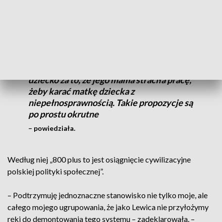
Ani jako ministra rodziny, ani ja, jako
przedstawicielka Lewicy, nigdy nie zgodzę
się na pomysł Karola Nawrockiego, żeby
matce, która traci pracę, odbierać dostęp
do świadczenia 800 plus, żeby karać
dziecko za to, że jego mama straciła pracę,
żeby karać matkę dziecka z
niepełnosprawnością. Takie propozycje są
po prostu okrutne
– powiedziała.
Według niej „800 plus to jest osiągnięcie cywilizacyjne
polskiej polityki społecznej”.
– Podtrzymuję jednoznaczne stanowisko nie tylko moje, ale
całego mojego ugrupowania, że jako Lewica nie przyłożymy
ręki do demontowania tego systemu – zadeklarowała. –