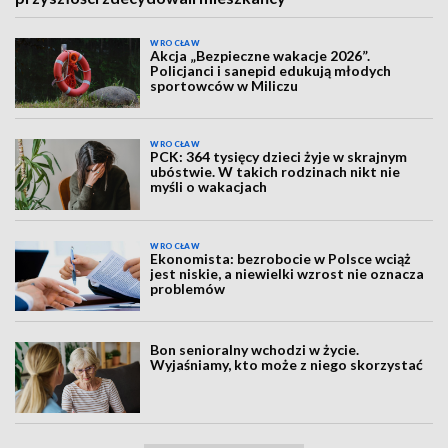
WROCŁAW
Akcja „Bezpieczne wakacje 2026”.
Policjanci i sanepid edukują młodych
sportowców w Miliczu
WROCŁAW
PCK: 364 tysięcy dzieci żyje w skrajnym
ubóstwie. W takich rodzinach nikt nie
myśli o wakacjach
WROCŁAW
Ekonomista: bezrobocie w Polsce wciąż
jest niskie, a niewielki wzrost nie oznacza
problemów
Bon senioralny wchodzi w życie.
Wyjaśniamy, kto może z niego skorzystać