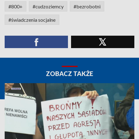
#800+
#cudzoziemcy
#bezrobotni
#świadczenia socjalne
ZOBACZ TAKŻE