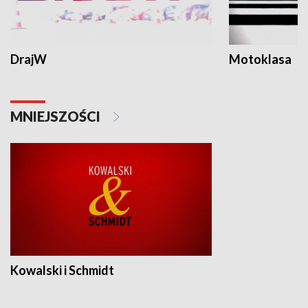
DrajW
Motoklasa
MNIEJSZOŚCI
Kowalski i Schmidt