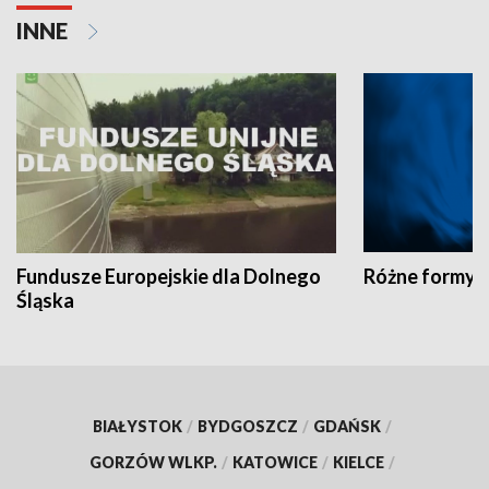
INNE
Fundusze Europejskie dla Dolnego
Różne formy t
Śląska
BIAŁYSTOK
/
BYDGOSZCZ
/
GDAŃSK
/
GORZÓW WLKP.
/
KATOWICE
/
KIELCE
/