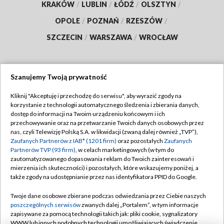
KRAKÓW
/
LUBLIN
/
ŁÓDŹ
/
OLSZTYN
/
OPOLE
/
POZNAŃ
/
RZESZÓW
/
SZCZECIN
/
WARSZAWA
/
WROCŁAW
Szanujemy Twoją prywatność
Dołącz do nas:
Kliknij "Akceptuję i przechodzę do serwisu", aby wyrazić zgody na
korzystanie z technologii automatycznego śledzenia i zbierania danych,
TVP
dostęp do informacji na Twoim urządzeniu końcowym i ich
Abonament TVP
przechowywanie oraz na przetwarzanie Twoich danych osobowych przez
Regulamin TVP
nas, czyli Telewizję Polską S.A. w likwidacji (zwaną dalej również „TVP”),
Emisja w TVP
Polityka prywatności
Zaufanych Partnerów z IAB* (1201 firm)
oraz pozostałych
Zaufanych
Partnerów TVP (93 firm)
, w celach marketingowych (w tym do
Centrum informacji TVP
Moje zgody
zautomatyzowanego dopasowania reklam do Twoich zainteresowań i
mierzenia ich skuteczności) i pozostałych, które wskazujemy poniżej, a
Naziemna Telewizja Cyfrowa
Pomoc
także zgody na udostępnianie przez nas identyfikatora PPID do Google.
Sklep TVP
Biuro reklamy
Twoje dane osobowe zbierane podczas odwiedzania przez Ciebie naszych
Rada Programowa
Kontakt
poszczególnych serwisów
zwanych dalej „Portalem”, w tym informacje
zapisywane za pomocą technologii takich jak: pliki cookie, sygnalizatory
System NOS
WWW lub innych podobnych technologii umożliwiających świadczenie