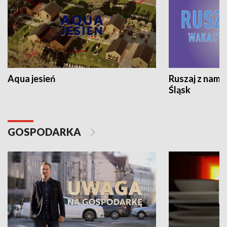
Aqua jesień
Ruszaj z nami
Śląsk
GOSPODARKA