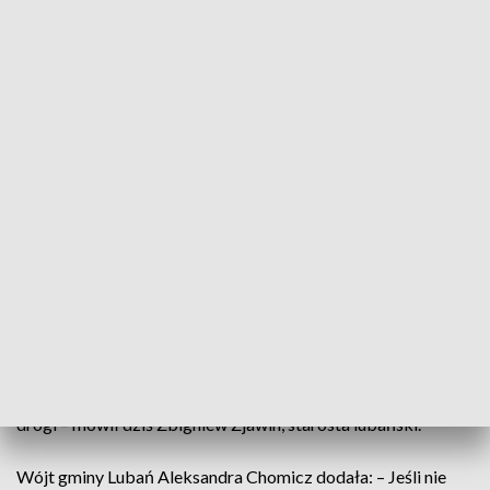
Radostowem, Mściszowem i Olszyną. Teraz wreszcie się
doczekają. W ramach Rządowego Funduszu Rozwoju dróg,
powiat lubański otrzymał 2,5 mln zł na remont trasy, która
połączy cztery sołectwa z drogą krajową numer 30.
– Podpisaliśmy dziś umowę na przebudowę drogi w
miejscowościach Uniegoszcz, Radostów Średni, na terenie
gminy Lubań. Inwestorem jest starostwo powiatowe –
poinformowała wojewoda Anna Żabska.
Remont dwuipółkilometrowego odcinka planowany był od
lat, ale w kasie powiatu wciąż brakowało pieniędzy.
– Złożyliśmy wniosek na listę rezerwową i w wyniku
oszczędności powstałych na innych zadaniach, udało się
podpisać z panią wojewodą umowę na sfinansowanie tej
drogi – mówił dziś Zbigniew Zjawin, starosta lubański.
Wójt gminy Lubań Aleksandra Chomicz dodała: – Jeśli nie