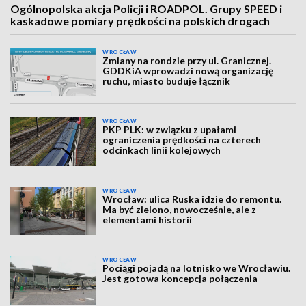
Ogólnopolska akcja Policji i ROADPOL. Grupy SPEED i
kaskadowe pomiary prędkości na polskich drogach
WROCŁAW
Zmiany na rondzie przy ul. Granicznej.
GDDKiA wprowadzi nową organizację
ruchu, miasto buduje łącznik
WROCŁAW
PKP PLK: w związku z upałami
ograniczenia prędkości na czterech
odcinkach linii kolejowych
WROCŁAW
Wrocław: ulica Ruska idzie do remontu.
Ma być zielono, nowocześnie, ale z
elementami historii
WROCŁAW
Pociągi pojadą na lotnisko we Wrocławiu.
Jest gotowa koncepcja połączenia