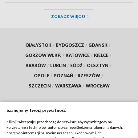
ZOBACZ WIĘCEJ
BIAŁYSTOK
/
BYDGOSZCZ
/
GDAŃSK
/
GORZÓW WLKP.
/
KATOWICE
/
KIELCE
/
KRAKÓW
/
LUBLIN
/
ŁÓDŹ
/
OLSZTYN
/
OPOLE
/
POZNAŃ
/
RZESZÓW
/
SZCZECIN
/
WARSZAWA
/
WROCŁAW
Szanujemy Twoją prywatność
Dołącz do nas:
Kliknij "Akceptuję i przechodzę do serwisu", aby wyrazić zgody na
korzystanie z technologii automatycznego śledzenia i zbierania danych,
TVP
dostęp do informacji na Twoim urządzeniu końcowym i ich