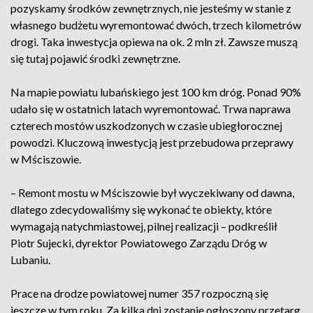
pozyskamy środków zewnętrznych, nie jesteśmy w stanie z
własnego budżetu wyremontować dwóch, trzech kilometrów
drogi. Taka inwestycja opiewa na ok. 2 mln zł. Zawsze muszą
się tutaj pojawić środki zewnętrzne.
Na mapie powiatu lubańskiego jest 100 km dróg. Ponad 90%
udało się w ostatnich latach wyremontować. Trwa naprawa
czterech mostów uszkodzonych w czasie ubiegłorocznej
powodzi. Kluczową inwestycją jest przebudowa przeprawy
w Mściszowie.
– Remont mostu w Mściszowie był wyczekiwany od dawna,
dlatego zdecydowaliśmy się wykonać te obiekty, które
wymagają natychmiastowej, pilnej realizacji – podkreślił
Piotr Sujecki, dyrektor Powiatowego Zarządu Dróg w
Lubaniu.
Prace na drodze powiatowej numer 357 rozpoczną się
jeszcze w tym roku. Za kilka dni zostanie ogłoszony przetarg