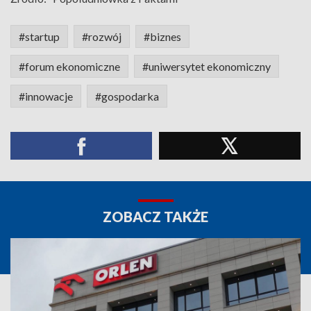
#startup
#rozwój
#biznes
#forum ekonomiczne
#uniwersytet ekonomiczny
#innowacje
#gospodarka
ZOBACZ TAKŻE