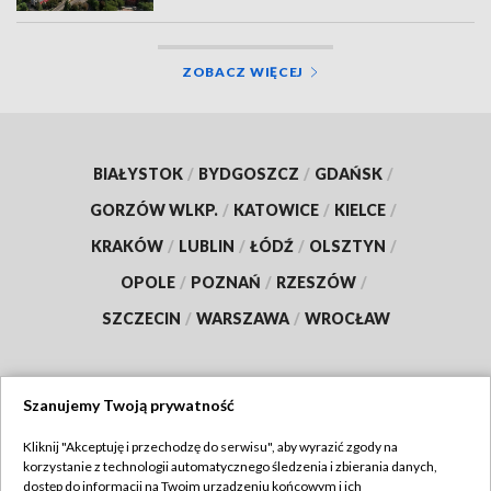
ZOBACZ WIĘCEJ
BIAŁYSTOK
/
BYDGOSZCZ
/
GDAŃSK
/
GORZÓW WLKP.
/
KATOWICE
/
KIELCE
/
KRAKÓW
/
LUBLIN
/
ŁÓDŹ
/
OLSZTYN
/
OPOLE
/
POZNAŃ
/
RZESZÓW
/
SZCZECIN
/
WARSZAWA
/
WROCŁAW
Szanujemy Twoją prywatność
Dołącz do nas:
Kliknij "Akceptuję i przechodzę do serwisu", aby wyrazić zgody na
korzystanie z technologii automatycznego śledzenia i zbierania danych,
TVP
dostęp do informacji na Twoim urządzeniu końcowym i ich