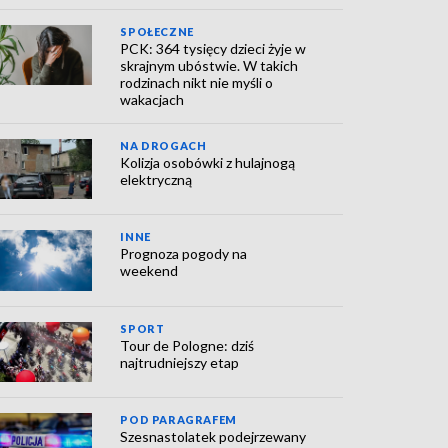
SPOŁECZNE
PCK: 364 tysięcy dzieci żyje w
skrajnym ubóstwie. W takich
rodzinach nikt nie myśli o
wakacjach
NA DROGACH
Kolizja osobówki z hulajnogą
elektryczną
INNE
Prognoza pogody na
weekend
SPORT
Tour de Pologne: dziś
najtrudniejszy etap
POD PARAGRAFEM
Szesnastolatek podejrzewany