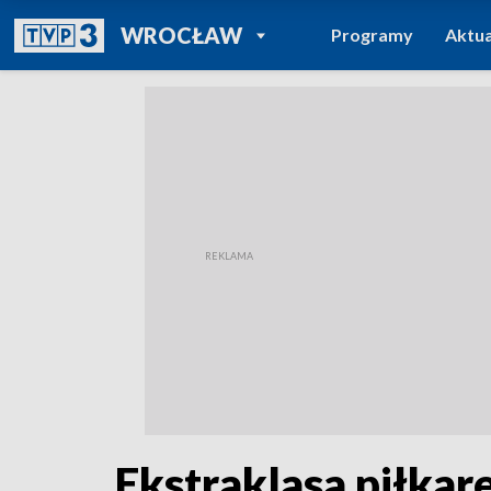
POWRÓT DO
WROCŁAW
Programy
Aktua
TVP REGIONY
Ekstraklasa piłkar