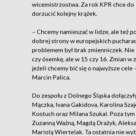
wicemistrzostwa. Za rok KPR chce do 
dorzucić kolejny krążek.
– Chcemy namieszać w lidze, ale też po
dobrej strony w europejskich puchar
problemem był brak zmienniczek. Nie
czy ósemkę, ale w 15 czy 16. Zmian w z
jeżeli chcemy bić się o najwyższe cel
Marcin Palica.
Do zespołu z Dolnego Śląska dołączył
Mączka, Ivana Gakidova, Karolina Sza
Kostuch oraz Milana Szukal. Poza tym 
Zuzanną Ważną, Magdą Drażyk, Aleksa
Mariolą Wiertelak. Ta ostatnia nie wy