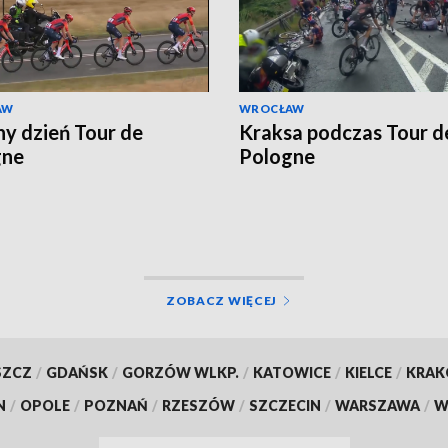
AW
WROCŁAW
ny dzień Tour de
Kraksa podczas Tour d
gne
Pologne
ZOBACZ WIĘCEJ
SZCZ
/
GDAŃSK
/
GORZÓW WLKP.
/
KATOWICE
/
KIELCE
/
KRA
N
/
OPOLE
/
POZNAŃ
/
RZESZÓW
/
SZCZECIN
/
WARSZAWA
/
W