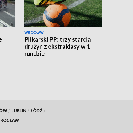
WROCŁAW
e
Piłkarski PP: trzy starcia
drużyn z ekstraklasy w 1.
rundzie
KÓW
/
LUBLIN
/
ŁÓDŹ
/
ROCŁAW