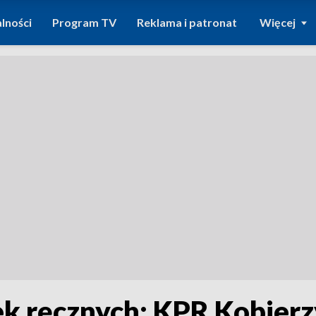
lności
Program TV
Reklama i patronat
Więcej
ek ręcznych: KPR Kobierz