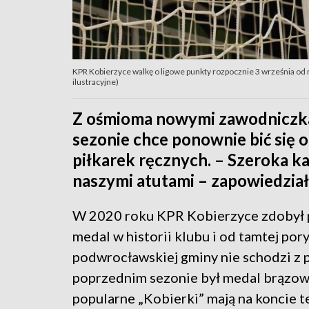
KPR Kobierzyce walkę o ligowe punkty rozpocznie 3 września od m
ilustracyjne)
Z ośmioma nowymi zawodniczk
sezonie chce ponownie bić się o
piłkarek ręcznych. – Szeroka ka
naszymi atutami – zapowiedział 
W 2020 roku KPR Kobierzyce zdobył 
medal w historii klubu i od tamtej pory
podwrocławskiej gminy nie schodzi z
poprzednim sezonie był medal brązowy
popularne „Kobierki” mają na koncie t