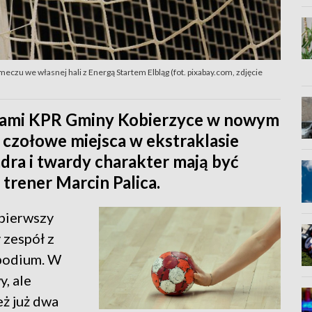
eczu we własnej hali z Energą Startem Elbląg (fot. pixabay.com, zdjęcie
ami KPR Gminy Kobierzyce w nowym
 czołowe miejsca w ekstraklasie
dra i twardy charakter mają być
trener Marcin Palica.
pierwszy
 zespół z
 podium. W
, ale
eż już dwa