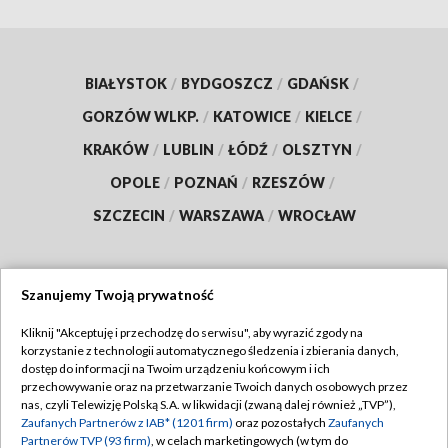
BIAŁYSTOK
/
BYDGOSZCZ
/
GDAŃSK
/
GORZÓW WLKP.
/
KATOWICE
/
KIELCE
/
KRAKÓW
/
LUBLIN
/
ŁÓDŹ
/
OLSZTYN
/
OPOLE
/
POZNAŃ
/
RZESZÓW
/
SZCZECIN
/
WARSZAWA
/
WROCŁAW
Szanujemy Twoją prywatność
Dołącz do nas:
Kliknij "Akceptuję i przechodzę do serwisu", aby wyrazić zgody na
korzystanie z technologii automatycznego śledzenia i zbierania danych,
TVP
dostęp do informacji na Twoim urządzeniu końcowym i ich
Abonament TVP
przechowywanie oraz na przetwarzanie Twoich danych osobowych przez
Regulamin TVP
nas, czyli Telewizję Polską S.A. w likwidacji (zwaną dalej również „TVP”),
Emisja w TVP
Polityka prywatności
Zaufanych Partnerów z IAB* (1201 firm)
oraz pozostałych
Zaufanych
Partnerów TVP (93 firm)
, w celach marketingowych (w tym do