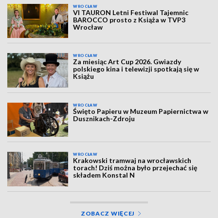
WROCŁAW
VI TAURON Letni Festiwal Tajemnic
BAROCCO prosto z Książa w TVP3
Wrocław
WROCŁAW
Za miesiąc Art Cup 2026. Gwiazdy
polskiego kina i telewizji spotkają się w
Książu
WROCŁAW
Święto Papieru w Muzeum Papiernictwa w
Dusznikach-Zdroju
WROCŁAW
Krakowski tramwaj na wrocławskich
torach! Dziś można było przejechać się
składem Konstal N
ZOBACZ WIĘCEJ