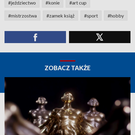
#jeździectwo
#konie
#art cup
#mistrzostwa
#zamek książ
#sport
#hobby
ZOBACZ TAKŻE