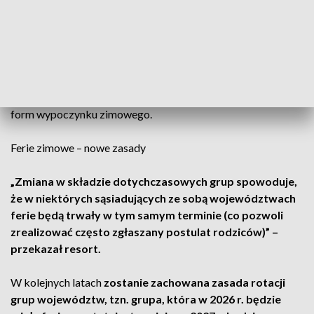
Ministerstwo wyjaśniło, że kierowało się porównywalną
łączną liczbą uczniów w poszczególnych grupach
województw
. Resort zaznaczył, że nieco mniejsza liczba
uczniów dotyczy grupy z woj. mazowieckiego, które w opinii
rodziców i organizacji turystycznych najliczniej korzysta z
form wypoczynku zimowego.
Ferie zimowe – nowe zasady
„Zmiana w składzie dotychczasowych grup spowoduje,
że w niektórych sąsiadujących ze sobą województwach
ferie będą trwały w tym samym terminie (co pozwoli
zrealizować często zgłaszany postulat rodziców)” –
przekazał resort.
W kolejnych latach
zostanie zachowana zasada rotacji
grup województw, tzn. grupa, która w 2026 r. będzie