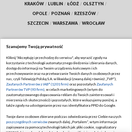
KRAKÓW
/
LUBLIN
/
ŁÓDŹ
/
OLSZTYN
/
OPOLE
/
POZNAŃ
/
RZESZÓW
/
SZCZECIN
/
WARSZAWA
/
WROCŁAW
Szanujemy Twoją prywatność
Dołącz do nas:
Kliknij "Akceptuję i przechodzę do serwisu", aby wyrazić zgody na
korzystanie z technologii automatycznego śledzenia i zbierania danych,
TVP
dostęp do informacji na Twoim urządzeniu końcowym i ich
Abonament TVP
przechowywanie oraz na przetwarzanie Twoich danych osobowych przez
Regulamin TVP
nas, czyli Telewizję Polską S.A. w likwidacji (zwaną dalej również „TVP”),
Emisja w TVP
Polityka prywatności
Zaufanych Partnerów z IAB* (1201 firm)
oraz pozostałych
Zaufanych
Partnerów TVP (93 firm)
, w celach marketingowych (w tym do
Centrum informacji TVP
Moje zgody
zautomatyzowanego dopasowania reklam do Twoich zainteresowań i
mierzenia ich skuteczności) i pozostałych, które wskazujemy poniżej, a
Naziemna Telewizja Cyfrowa
Pomoc
także zgody na udostępnianie przez nas identyfikatora PPID do Google.
Sklep TVP
Biuro reklamy
Twoje dane osobowe zbierane podczas odwiedzania przez Ciebie naszych
Rada Programowa
Kontakt
poszczególnych serwisów
zwanych dalej „Portalem”, w tym informacje
zapisywane za pomocą technologii takich jak: pliki cookie, sygnalizatory
System NOS