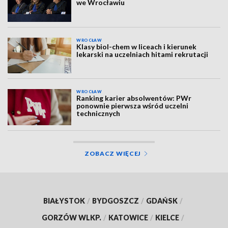
we Wrocławiu
WROCŁAW
Klasy biol-chem w liceach i kierunek
lekarski na uczelniach hitami rekrutacji
WROCŁAW
Ranking karier absolwentów: PWr
ponownie pierwsza wśród uczelni
technicznych
ZOBACZ WIĘCEJ
BIAŁYSTOK
/
BYDGOSZCZ
/
GDAŃSK
/
GORZÓW WLKP.
/
KATOWICE
/
KIELCE
/